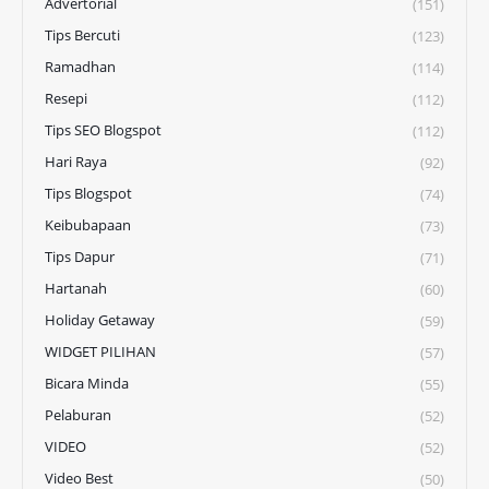
Advertorial
(151)
Tips Bercuti
(123)
Ramadhan
(114)
Resepi
(112)
Tips SEO Blogspot
(112)
Hari Raya
(92)
Tips Blogspot
(74)
Keibubapaan
(73)
Tips Dapur
(71)
Hartanah
(60)
Holiday Getaway
(59)
WIDGET PILIHAN
(57)
Bicara Minda
(55)
Pelaburan
(52)
VIDEO
(52)
Video Best
(50)