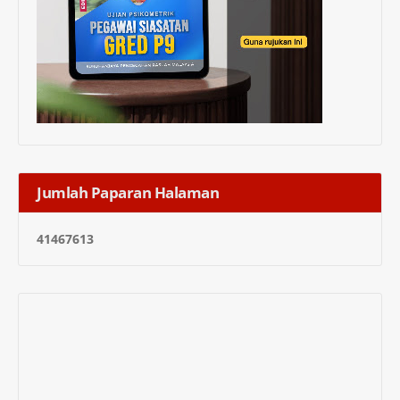
Jumlah Paparan Halaman
4
1
4
6
7
6
1
3