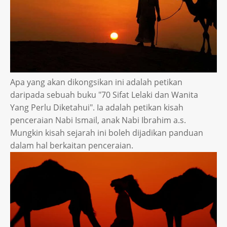
Apa yang akan dikongsikan ini adalah petikan
daripada sebuah buku "70 Sifat Lelaki dan Wanita
Yang Perlu Diketahui". Ia adalah petikan kisah
penceraian Nabi Ismail, anak Nabi Ibrahim a.s.
Mungkin kisah sejarah ini boleh dijadikan panduan
dalam hal berkaitan penceraian.