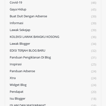
Covid-19
(46)
Gaya Hidup
(45)
Buat Duit Dengan Adsense
(39)
Informasi
(39)
Lawak Sekejap
(39)
KOLEKSI LAWAK BANGKU KOSONG
(36)
Lawak Blogger
(34)
EDISI TERJAH BLOG BARU
(32)
Panduan Pengiklanan Di Blog
(31)
Inspirasi
(25)
Panduan Adsense
(24)
Xtra
(24)
Widget Blog
(24)
Pendapat
(20)
Isu Blogger
(18)
ISLAM DAN MASYARAKAT
(16)