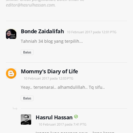
editor@hasrulhassan.com.
Bonde Zaidalifah
10 Februari 2017 pada 12:01 PTG
Tahniah 34 blog yang terpilih...
Balas
Mommy's Diary of Life
10 Februari 2017 pada 12:03 PTG
Yeay.. tersenarai.. alhamdulillah.. Tq sifu..
Balas
Hasrul Hassan
10 Februari 2017 pada 7:41 PTG