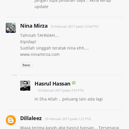
Jangan lupa pesanan saya .. kena kerap
update
Nina Mirza
10 Februari 2017 pada 12:56 PTG
Tahniah TAHNIAH....
Kipidap!
Sudilah singgah teratak nina ehh....
www.ninamirza.com
Balas
Hasrul Hassan
10 Februari 2017 pada 7:41 PTG
In Sha Allah .. peluang lain ada lagi
Dillaleez
10 Februari 2017 pada 1:21 PTG
Waaa terima kasoh abg hasrul hassan... Tersenarai