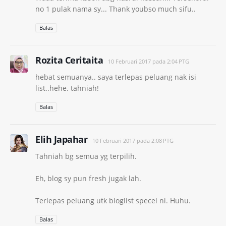
no 1 pulak nama sy... Thank youbso much sifu..
Balas
Rozita Ceritaita
10 Februari 2017 pada 2:04 PTG
hebat semuanya.. saya terlepas peluang nak isi
list..hehe. tahniah!
Balas
Elih Japahar
10 Februari 2017 pada 2:08 PTG
Tahniah bg semua yg terpilih.
Eh, blog sy pun fresh jugak lah.
Terlepas peluang utk bloglist specel ni. Huhu.
Balas