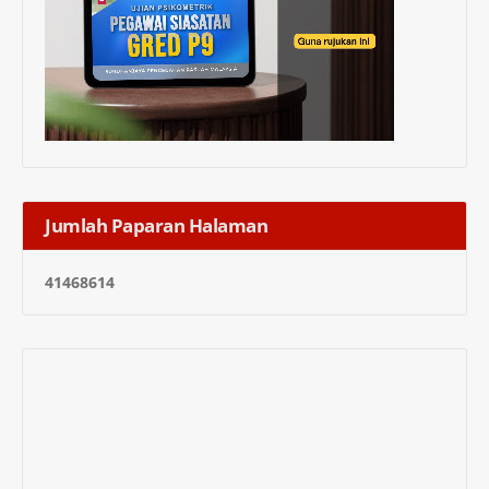
Jumlah Paparan Halaman
4
1
4
6
8
6
1
4