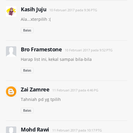
Kasih Juju
10 Februari 2017 pada 9:36 PTG
Ala...xterpilih :(
Balas
Bro Framestone
10 Februari 2017 pada 9:52 PTG
Harap list ini, kekal sampai bila-bila
Balas
Zai Zamree
11 Februari 2017 pada 4:46 PG
Tahniah pd yg tpilih
Balas
Mohd Rawi
11 Februari 2017 pada 10:17 PTG