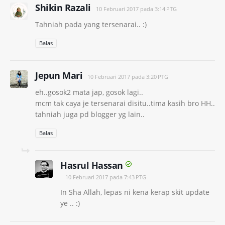
Shikin Razali
10 Februari 2017 pada 3:14 PTG
Tahniah pada yang tersenarai.. :)
Balas
Jepun Mari
10 Februari 2017 pada 3:20 PTG
eh..gosok2 mata jap, gosok lagi..
mcm tak caya je tersenarai disitu..tima kasih bro HH..
tahniah juga pd blogger yg lain..
Balas
Hasrul Hassan
10 Februari 2017 pada 7:43 PTG
In Sha Allah, lepas ni kena kerap skit update
ye .. :)