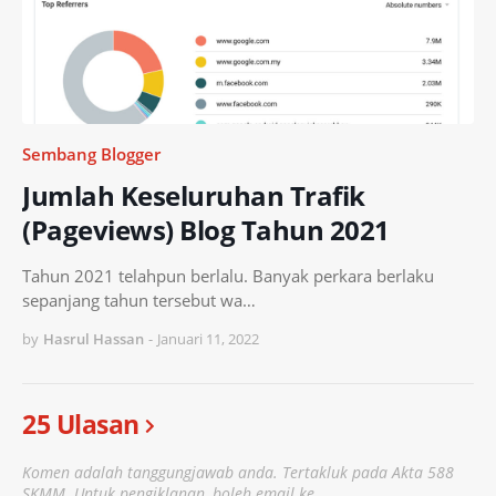
Sembang Blogger
Jumlah Keseluruhan Trafik
(Pageviews) Blog Tahun 2021
Tahun 2021 telahpun berlalu. Banyak perkara berlaku
sepanjang tahun tersebut wa…
by
Hasrul Hassan
-
Januari 11, 2022
25 Ulasan
Komen adalah tanggungjawab anda. Tertakluk pada Akta 588
SKMM. Untuk pengiklanan, boleh email ke