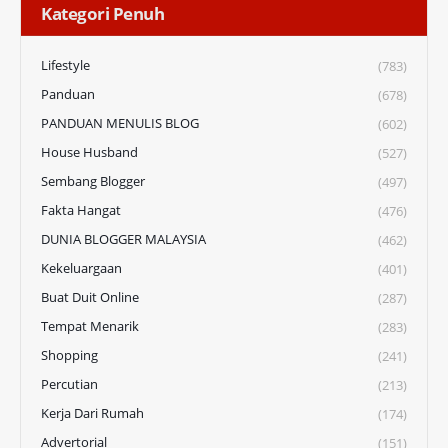
Kategori Penuh
Lifestyle
(783)
Panduan
(678)
PANDUAN MENULIS BLOG
(602)
House Husband
(527)
Sembang Blogger
(497)
Fakta Hangat
(476)
DUNIA BLOGGER MALAYSIA
(462)
Kekeluargaan
(401)
Buat Duit Online
(287)
Tempat Menarik
(283)
Shopping
(241)
Percutian
(213)
Kerja Dari Rumah
(174)
Advertorial
(151)