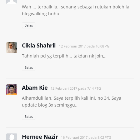
Wah ... terbaik la.. senang sebagai rujukan boleh la
blogwalking huhu..
Balas
Cikla Shahril
12 Februari 2017 pada 10:08 PG
Tahniah pd yg terpilih... takdan nk join,..
Balas
Abam Kie
12 Februari 2017 pada 7:14 PTG
Alhamdulillah. Saya terpilih kali ini. no 34. Saya
update blog 3x seminggu..
Balas
Hernee Nazir
16 Februari 2017 pada 8:02 PTG