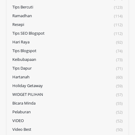
Tips Bercuti
(123)
Ramadhan
(114)
Resepi
(112)
Tips SEO Blogspot
(112)
Hari Raya
(92)
Tips Blogspot
(74)
Keibubapaan
(73)
Tips Dapur
(71)
Hartanah
(60)
Holiday Getaway
(59)
WIDGET PILIHAN
(57)
Bicara Minda
(55)
Pelaburan
(52)
VIDEO
(52)
Video Best
(50)