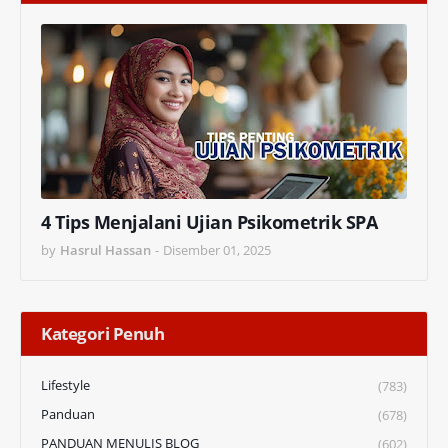
4 Tips Menjalani Ujian Psikometrik SPA
by
Hasrul Hassan
-
Disember 01, 2025
Kategori Penuh
Lifestyle
(783)
Panduan
(678)
PANDUAN MENULIS BLOG
(602)