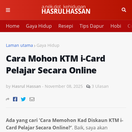
Home
Gaya Hidup
Resepi
Tips Dapur
Hobi
Cu
Laman utama
Gaya Hidup
Cara Mohon KTM i-Card
Pelajar Secara Online
by
Hasrul Hassan
-
November 08, 2025
3 Ulasan
Ada yang cari 'Cara Memohon Kad Diskaun KTM i-
Card Pelajar Secara Online?'
. Baik, saya akan