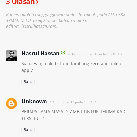
3 Ulasan
Komen adalah tanggungjawab anda. Tertakluk pada Akta 588
SKMM. Untuk pengiklanan, boleh email ke
editor@hasrulhassan.com.
Hasrul Hassan
20 November 2016 pada 10:08 PTG
Siapa yang nak diskaun tambang keretapi, boleh
apply
Balas
Unknown
13 Januari 2017 pada 10:53 PG
BERAPA LAMA MASA DI AMBIL UNTUK TERIMA KAD
TERSEBUT?
Balas