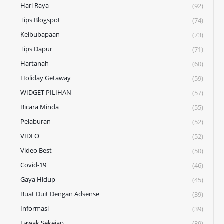
Hari Raya
(92)
Tips Blogspot
(74)
Keibubapaan
(73)
Tips Dapur
(71)
Hartanah
(60)
Holiday Getaway
(59)
WIDGET PILIHAN
(57)
Bicara Minda
(55)
Pelaburan
(52)
VIDEO
(52)
Video Best
(50)
Covid-19
(46)
Gaya Hidup
(45)
Buat Duit Dengan Adsense
(39)
Informasi
(39)
Lawak Sekejap
(39)