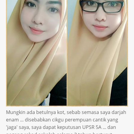
Mungkin ada betulnya kot, sebab semasa saya darjah
enam ... disebabkan cikgu perempuan cantik yang
'jaga' saya, saya dapat keputusan UPSR 5A ... dan