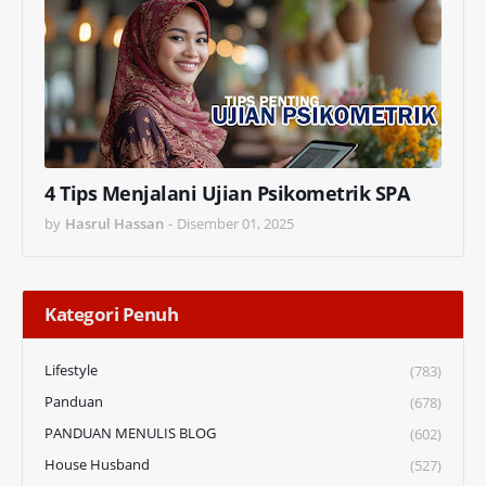
4 Tips Menjalani Ujian Psikometrik SPA
by
Hasrul Hassan
-
Disember 01, 2025
Kategori Penuh
Lifestyle
(783)
Panduan
(678)
PANDUAN MENULIS BLOG
(602)
House Husband
(527)