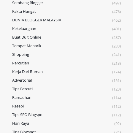
Sembang Blogger
(497)
Fakta Hangat
(476)
DUNIA BLOGGER MALAYSIA
(462)
Kekeluargaan
(401)
Buat Duit Online
(287)
Tempat Menarik
(283)
Shopping
(241)
Percutian
(213)
Kerja Dari Rumah
(174)
Advertorial
(151)
Tips Bercuti
(123)
Ramadhan
(114)
Resepi
(112)
Tips SEO Blogspot
(112)
Hari Raya
(92)
Tips Blogspot
(74)