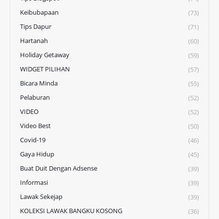
Keibubapaan
(73)
Tips Dapur
(71)
Hartanah
(60)
Holiday Getaway
(59)
WIDGET PILIHAN
(57)
Bicara Minda
(55)
Pelaburan
(52)
VIDEO
(52)
Video Best
(50)
Covid-19
(46)
Gaya Hidup
(45)
Buat Duit Dengan Adsense
(39)
Informasi
(39)
Lawak Sekejap
(39)
KOLEKSI LAWAK BANGKU KOSONG
(36)