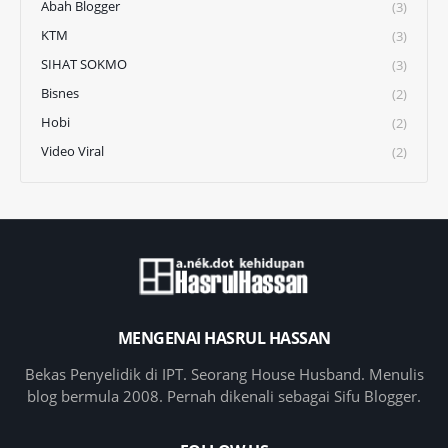
Abah Blogger
(3)
KTM
(3)
SIHAT SOKMO
(3)
Bisnes
(2)
Hobi
(2)
Video Viral
(2)
MENGENAI HASRUL HASSAN
Bekas Penyelidik di IPT. Seorang House Husband. Menulis
blog bermula 2008. Pernah dikenali sebagai Sifu Blogger.