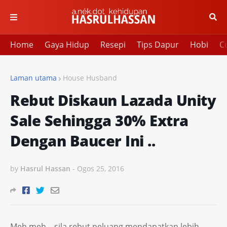
Home
Gaya Hidup
Resepi
Tips Dapur
Hobi
Cu
Laman utama
House Husband
Rebut Diskaun Lazada Unity
Sale Sehingga 30% Extra
Dengan Baucer Ini ..
by
Hasrul Hassan
-
Ogos 25, 2016
Meh meh .. sila rebut peluang mendapatkan lebih