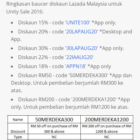
Ringkasan baucer diskaun Lazada Malaysia untuk
Unity Sale 2016:
Diskaun 15% - code '
UNITE100
' *App only.
Diskaun 20% - code '
20LAPAUG20
' *Desktop and
App.
Diskaun 30% - code '
30LAPAUG20
' *App only.
Diskaun 22% - code '
22IAAUG20
'
Diskaun 18% - code '
APPN18
' *App only
Diskaun RM50 - code '50MERDEKA300' *App dan
Desktop. Untuk pembelian berjumlah RM300 ke
atas.
Diskaun RM200 - code '200MERDEKA1200' *App
only. Untuk pembelian berjumlah RM1200 ke atas.