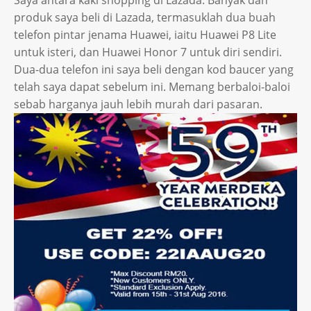
Saya antara kaki shopping di Lazada. Banyak dah
produk saya beli di Lazada, termasuklah dua buah
telefon pintar jenama Huawei, iaitu Huawei P8 Lite
untuk isteri, dan Huawei Honor 7 untuk diri sendiri.
Dua-dua telefon ini saya beli dengan kod baucer yang
telah saya dapat sebelum ini. Memang berbaloi-baloi
sebab harganya jauh lebih murah dari pasaran.