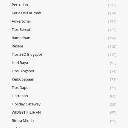
Percutian
(213)
Kerja Dari Rumah
(174)
Advertorial
(151)
Tips Bercuti
(123)
Ramadhan
(114)
Resepi
(112)
Tips SEO Blogspot
(112)
Hari Raya
(92)
Tips Blogspot
(74)
Keibubapaan
(73)
Tips Dapur
(71)
Hartanah
(60)
Holiday Getaway
(59)
WIDGET PILIHAN
(57)
Bicara Minda
(55)