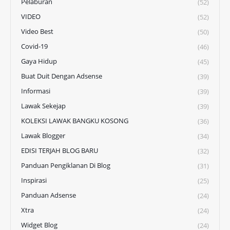
Pelaburan
(52)
VIDEO
(52)
Video Best
(50)
Covid-19
(46)
Gaya Hidup
(45)
Buat Duit Dengan Adsense
(39)
Informasi
(39)
Lawak Sekejap
(39)
KOLEKSI LAWAK BANGKU KOSONG
(36)
Lawak Blogger
(34)
EDISI TERJAH BLOG BARU
(32)
Panduan Pengiklanan Di Blog
(31)
Inspirasi
(25)
Panduan Adsense
(24)
Xtra
(24)
Widget Blog
(24)