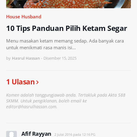
House Husband
10 Tips Panduan Pilih Ketam Segar
Menu masakan ketam memang sedap. Ada banyak cara
untuk menikmati rasa manis isi…
by
Hasrul Hassan
-
Disember 15, 2025
1 Ulasan
Komen adalah tanggungjawab anda. Tertakluk pada Akta 588
SKMM. Untuk pengiklanan, boleh email ke
editor@hasrulhassan.com.
Afif Rayyan
2 Julai 2016 pada 12:16 PG