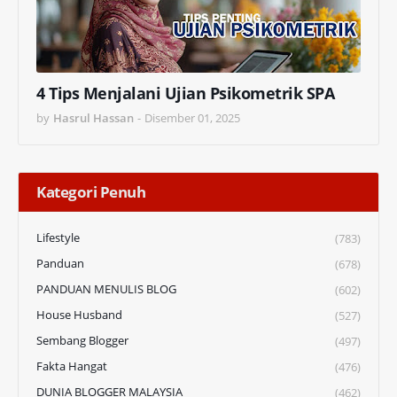
4 Tips Menjalani Ujian Psikometrik SPA
by
Hasrul Hassan
-
Disember 01, 2025
Kategori Penuh
Lifestyle
(783)
Panduan
(678)
PANDUAN MENULIS BLOG
(602)
House Husband
(527)
Sembang Blogger
(497)
Fakta Hangat
(476)
DUNIA BLOGGER MALAYSIA
(462)