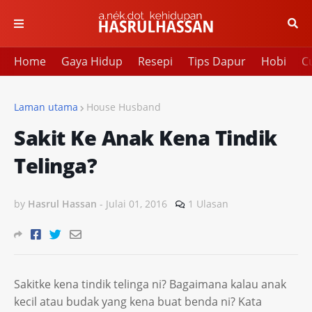
Home
Gaya Hidup
Resepi
Tips Dapur
Hobi
Cu
Laman utama
House Husband
Sakit Ke Anak Kena Tindik
Telinga?
by
Hasrul Hassan
-
Julai 01, 2016
1 Ulasan
Sakitke kena tindik telinga ni? Bagaimana kalau anak
kecil atau budak yang kena buat benda ni? Kata