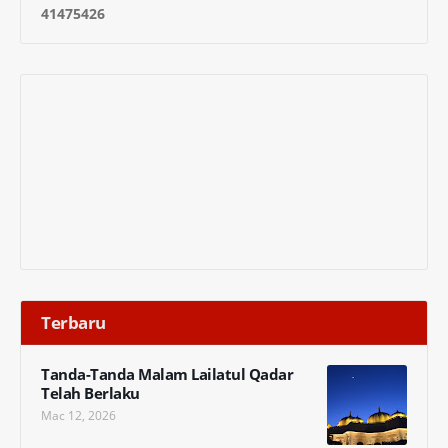
4
1
4
7
5
4
2
6
Terbaru
Tanda-Tanda Malam Lailatul Qadar
Telah Berlaku
Mac 12, 2026