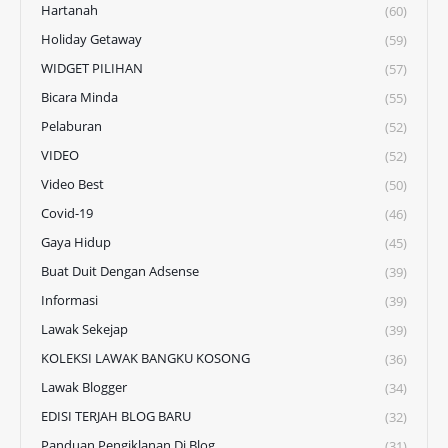
Hartanah
(60)
Holiday Getaway
(59)
WIDGET PILIHAN
(57)
Bicara Minda
(55)
Pelaburan
(52)
VIDEO
(52)
Video Best
(50)
Covid-19
(46)
Gaya Hidup
(45)
Buat Duit Dengan Adsense
(39)
Informasi
(39)
Lawak Sekejap
(39)
KOLEKSI LAWAK BANGKU KOSONG
(36)
Lawak Blogger
(34)
EDISI TERJAH BLOG BARU
(32)
Panduan Pengiklanan Di Blog
(31)