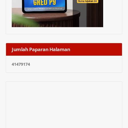
Jumlah Paparan Halaman
4
1
4
7
9
1
7
4