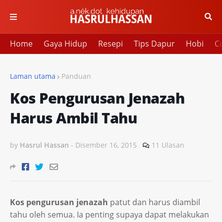
Home
Gaya Hidup
Resepi
Tips Dapur
Hobi
Cu
Laman utama
Panduan
Kos Pengurusan Jenazah
Harus Ambil Tahu
by
Hasrul Hassan
-
Disember 16, 2015
11 Ulasan
Kos pengurusan jenazah
patut dan harus diambil
tahu oleh semua. Ia penting supaya dapat melakukan