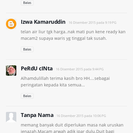
Balas
Izwa Kamaruddin
16 Disember 2015 pada 9:19 PG
telan air liur tgk harga..nak mati pun kene ready kan
macam2 supaya waris yg tinggal tak susah.
Balas
PeRdU cINta
16 Disember 2015 pada 9:44 PG
Alhamdulillah terima kasih bro HH....sebagai
peringatan kepada kita semua...
Balas
Tanpa Nama
16 Disember 2015 pada 10:06 PG
memang banyak duit diperlukan masa nak uruskan
jenazah.Macam arwah adik ipar dulu.Duit bagi