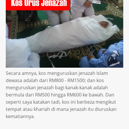
Secara amnya, kos menguruskan jenazah Islam
dewasa adalah dari RM800 - RM1500; dan kos
menguruskan jenazah bagi kanak-kanak adalah
bermula dari RM500 hingga RM600 ke bawah. Dan
seperti saya katakan tadi, kos ini berbeza mengikut
tempat atau khariah di mana jenazah itu diuruskan
kematiannya.