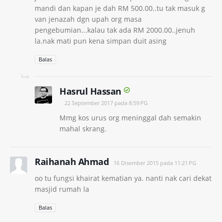
mandi dan kapan je dah RM 500.00..tu tak masuk g
van jenazah dgn upah org masa
pengebumian...kalau tak ada RM 2000.00..jenuh
la.nak mati pun kena simpan duit asing
Balas
Hasrul Hassan
22 September 2017 pada 8:59 PG
Mmg kos urus org meninggal dah semakin
mahal skrang.
Raihanah Ahmad
16 Disember 2015 pada 11:21 PG
oo tu fungsi khairat kematian ya. nanti nak cari dekat
masjid rumah la
Balas