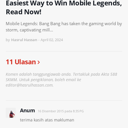
Easiest Way to Win Mobile Legends,
Read Now!
Mobile Legends: Bang Bang has taken the gaming world by
storm, captivating mill…
by
Hasrul Hassan
-
April 02, 2024
11 Ulasan
Komen adalah tanggungjawab anda. Tertakluk pada Akta 588
SKMM. Untuk pengiklanan, boleh email ke
editor@hasrulhassan.com.
Anum
16 Disember 2015 pada 8:35 PG
terima kasih atas makluman