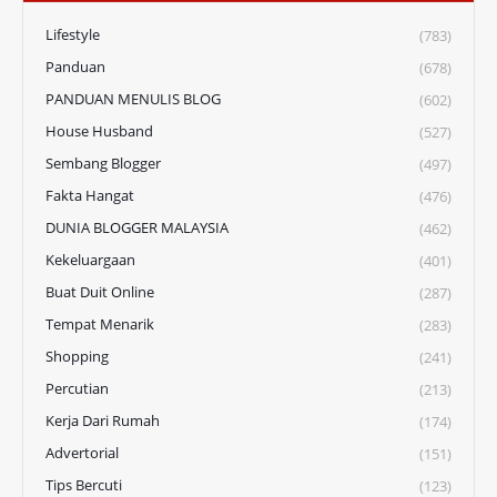
Lifestyle
(783)
Panduan
(678)
PANDUAN MENULIS BLOG
(602)
House Husband
(527)
Sembang Blogger
(497)
Fakta Hangat
(476)
DUNIA BLOGGER MALAYSIA
(462)
Kekeluargaan
(401)
Buat Duit Online
(287)
Tempat Menarik
(283)
Shopping
(241)
Percutian
(213)
Kerja Dari Rumah
(174)
Advertorial
(151)
Tips Bercuti
(123)