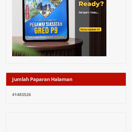
Jumlah Paparan Halaman
4
1
4
8
3
5
2
6