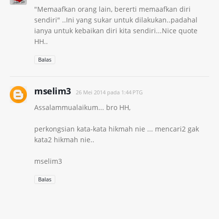
"Memaafkan orang lain, bererti memaafkan diri
sendiri" ..Ini yang sukar untuk dilakukan..padahal
ianya untuk kebaikan diri kita sendiri...Nice quote
HH..
Balas
mselim3
26 Mei 2014 pada 1:44 PTG
Assalammualaikum... bro HH,
perkongsian kata-kata hikmah nie ... mencari2 gak
kata2 hikmah nie..
mselim3
Balas