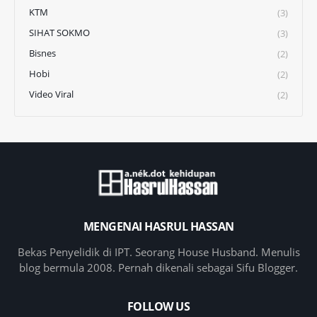
KTM
(3)
SIHAT SOKMO
(3)
Bisnes
(2)
Hobi
(2)
Video Viral
(2)
MENGENAI HASRUL HASSAN
Bekas Penyelidik di IPT. Seorang House Husband. Menulis
blog bermula 2008. Pernah dikenali sebagai Sifu Blogger.
FOLLOW US