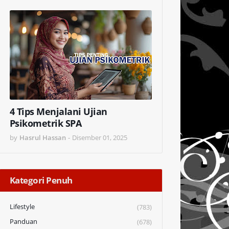
4 Tips Menjalani Ujian
Psikometrik SPA
by
Hasrul Hassan
-
Disember 01, 2025
Kategori Penuh
Lifestyle
(783)
Panduan
(678)