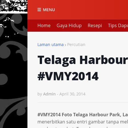
MENU
Home
Gaya Hidup
Resepi
Tips Dap
Laman utama
Percutian
Telaga Harbour
#VMY2014
by
Admin
-
April 30, 2014
#VMY2014 Foto Telaga Harbour Park, L
menerbitkan satu entri gambar tanpa me