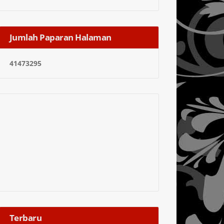
Jumlah Paparan Halaman
4
1
4
7
3
2
9
5
Terbaru