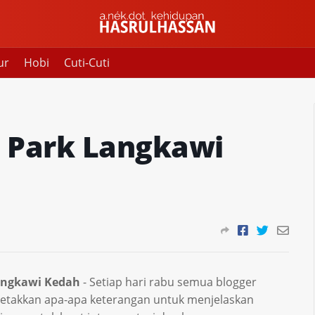
ur
Hobi
Cuti-Cuti
 Park Langkawi
angkawi Kedah
- Setiap hari rabu semua blogger
letakkan apa-apa keterangan untuk menjelaskan