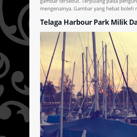
gambar tersebut. Terpulang pada pengun
mengenainya. Gambar yang hebat boleh 
Telaga Harbour Park Milik D