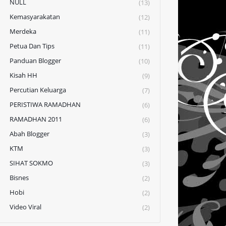
NULL
(13)
Kemasyarakatan
(12)
Merdeka
(11)
Petua Dan Tips
(11)
Panduan Blogger
(10)
Kisah HH
(9)
Percutian Keluarga
(7)
PERISTIWA RAMADHAN
(6)
RAMADHAN 2011
(6)
Abah Blogger
(3)
KTM
(3)
SIHAT SOKMO
(3)
Bisnes
(2)
Hobi
(2)
Video Viral
(2)