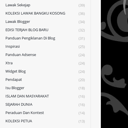
Lawak Sekejap
(39)
KOLEKSI LAWAK BANGKU KOSONG
(36)
Lawak Blogger
(34)
EDISI TERJAH BLOG BARU
(32)
Panduan Pengiklanan Di Blog
(31)
Inspirasi
(25)
Panduan Adsense
(24)
Xtra
(24)
Widget Blog
(24)
Pendapat
(20)
Isu Blogger
(18)
ISLAM DAN MASYARAKAT
(16)
SEJARAH DUNIA
(16)
Peraduan Dan Kontest
(14)
KOLEKSI PETUA
(13)