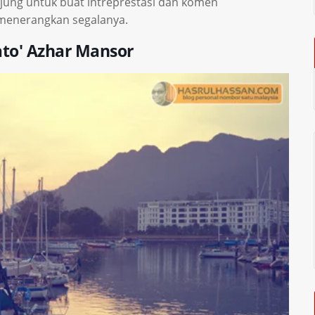
jung untuk buat intreprestasi dan komen
menerangkan segalanya.
ato' Azhar Mansor