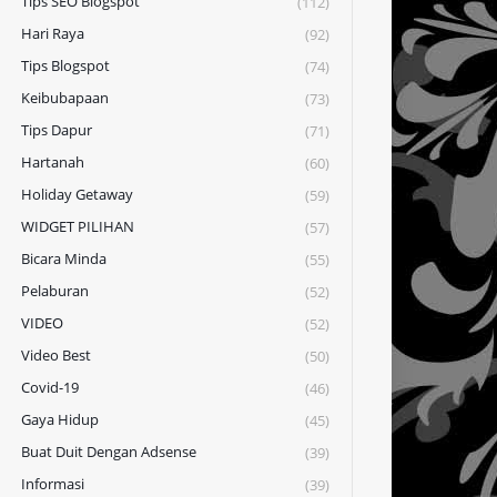
Tips SEO Blogspot
(112)
Hari Raya
(92)
Tips Blogspot
(74)
Keibubapaan
(73)
Tips Dapur
(71)
Hartanah
(60)
Holiday Getaway
(59)
WIDGET PILIHAN
(57)
Bicara Minda
(55)
Pelaburan
(52)
VIDEO
(52)
Video Best
(50)
Covid-19
(46)
Gaya Hidup
(45)
Buat Duit Dengan Adsense
(39)
Informasi
(39)