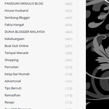
PANDUAN MENULIS BLOG
(602)
House Husband
(527)
Sembang Blogger
(497)
Fakta Hangat
(476)
DUNIA BLOGGER MALAYSIA
(462)
Kekeluargaan
(401)
Buat Duit Online
(287)
Tempat Menarik
(283)
Shopping
(241)
Percutian
(213)
Kerja Dari Rumah
(174)
Advertorial
(151)
Tips Bercuti
(123)
Ramadhan
(114)
Resepi
(112)