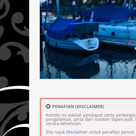
PENAFIAN (DISCLAIMER)
Konten ini adalah pendapat serta perkongs
pengalaman, serta dari sumber dipercaya
secara kebetulan.
Sila rujuk
Disclaimer
untuk penafian penuh.