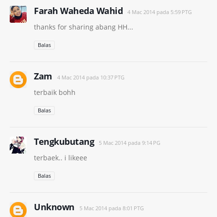
Farah Waheda Wahid
4 Mac 2014 pada 5:59 PTG
thanks for sharing abang HH...
Balas
Zam
4 Mac 2014 pada 10:37 PTG
terbaik bohh
Balas
Tengkubutang
5 Mac 2014 pada 9:14 PG
terbaek.. i likeee
Balas
Unknown
5 Mac 2014 pada 8:01 PTG