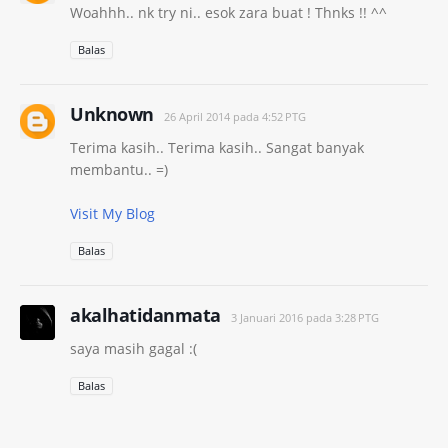
Woahhh.. nk try ni.. esok zara buat ! Thnks !! ^^
Balas
Unknown
26 April 2014 pada 4:52 PTG
Terima kasih.. Terima kasih.. Sangat banyak
membantu.. =)
Visit My Blog
Balas
akalhatidanmata
3 Januari 2016 pada 3:28 PTG
saya masih gagal :(
Balas