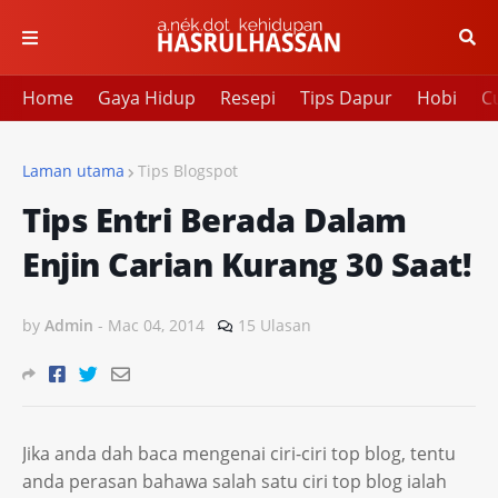
Home
Gaya Hidup
Resepi
Tips Dapur
Hobi
Cu
Laman utama
Tips Blogspot
Tips Entri Berada Dalam
Enjin Carian Kurang 30 Saat!
by
Admin
-
Mac 04, 2014
15 Ulasan
Jika anda dah baca mengenai ciri-ciri top blog, tentu
anda perasan bahawa salah satu ciri top blog ialah