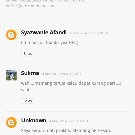
editor@hasrulhassan.com.
Syazwanie Afandi
4 Mac 2014 pada 2:58 PTG
Ilmu baru... thanks yea HH :)
Balas
Sukma
4 Mac 2014 pada 3:27 PTG
wah....memang teruja kalau dapat kurang dari 30
saat.....
Balas
Unknown
4 Mac 2014 pada 3:37 PTG
Saya sendiri dah praktis. Memang berkesan.