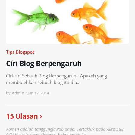
Tips Blogspot
Ciri Blog Berpengaruh
Ciri-ciri Sebuah Blog Berpengaruh - Apakah yang
membolehkan sebuah blog itu dia…
by
Admin
-
Jun 17, 2014
15 Ulasan
Komen adalah tanggungjawab anda. Tertakluk pada Akta 588
SKMM. Untuk pengiklanan, boleh email ke