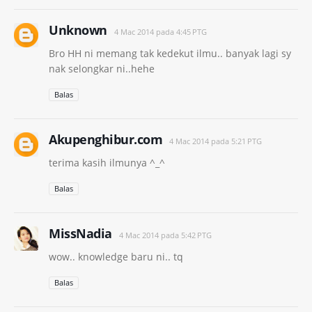
Unknown
4 Mac 2014 pada 4:45 PTG
Bro HH ni memang tak kedekut ilmu.. banyak lagi sy
nak selongkar ni..hehe
Balas
Akupenghibur.com
4 Mac 2014 pada 5:21 PTG
terima kasih ilmunya ^_^
Balas
MissNadia
4 Mac 2014 pada 5:42 PTG
wow.. knowledge baru ni.. tq
Balas