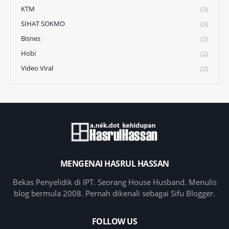
KTM
(3)
SIHAT SOKMO
(3)
Bisnes
(2)
Hobi
(2)
Video Viral
(2)
MENGENAI HASRUL HASSAN
Bekas Penyelidik di IPT. Seorang House Husband. Menulis
blog bermula 2008. Pernah dikenali sebagai Sifu Blogger.
FOLLOW US