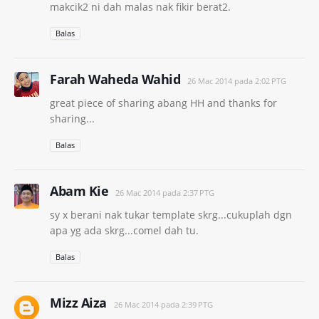
makcik2 ni dah malas nak fikir berat2.
Balas
Farah Waheda Wahid
26 Mac 2014 pada 2:02 PTG
great piece of sharing abang HH and thanks for
sharing...
Balas
Abam Kie
26 Mac 2014 pada 2:37 PTG
sy x berani nak tukar template skrg...cukuplah dgn
apa yg ada skrg...comel dah tu.
Balas
Mizz Aiza
26 Mac 2014 pada 2:39 PTG