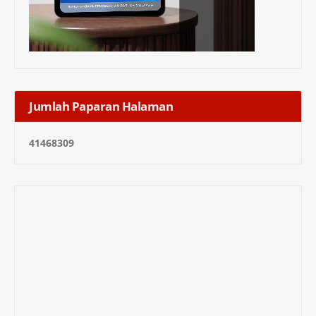
Jumlah Paparan Halaman
4
1
4
6
8
3
0
9