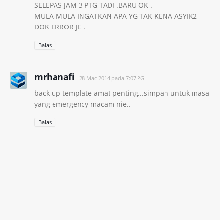
SELEPAS JAM 3 PTG TADI .BARU OK .
MULA-MULA INGATKAN APA YG TAK KENA ASYIK2
DOK ERROR JE .
Balas
mrhanafi
28 Mac 2014 pada 7:07 PG
back up template amat penting...simpan untuk masa
yang emergency macam nie..
Balas