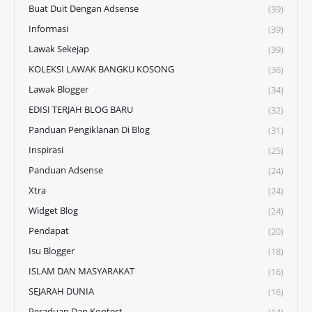
Buat Duit Dengan Adsense
(39)
Informasi
(39)
Lawak Sekejap
(39)
KOLEKSI LAWAK BANGKU KOSONG
(36)
Lawak Blogger
(34)
EDISI TERJAH BLOG BARU
(32)
Panduan Pengiklanan Di Blog
(31)
Inspirasi
(25)
Panduan Adsense
(24)
Xtra
(24)
Widget Blog
(24)
Pendapat
(20)
Isu Blogger
(18)
ISLAM DAN MASYARAKAT
(16)
SEJARAH DUNIA
(16)
Peraduan Dan Kontest