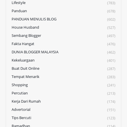
Lifestyle
(783)
Panduan
(678)
PANDUAN MENULIS BLOG
(602)
House Husband
(527)
Sembang Blogger
(497)
Fakta Hangat
(476)
DUNIA BLOGGER MALAYSIA
(462)
Kekeluargaan
(401)
Buat Duit Online
(287)
Tempat Menarik
(283)
Shopping
(241)
Percutian
(213)
Kerja Dari Rumah
(174)
Advertorial
(151)
Tips Bercuti
(123)
Ramadhan
(114)