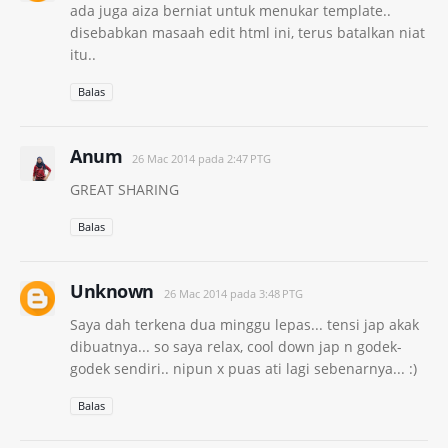
ada juga aiza berniat untuk menukar template..
disebabkan masaah edit html ini, terus batalkan niat
itu..
Balas
Anum
26 Mac 2014 pada 2:47 PTG
GREAT SHARING
Balas
Unknown
26 Mac 2014 pada 3:48 PTG
Saya dah terkena dua minggu lepas... tensi jap akak
dibuatnya... so saya relax, cool down jap n godek-
godek sendiri.. nipun x puas ati lagi sebenarnya... :)
Balas