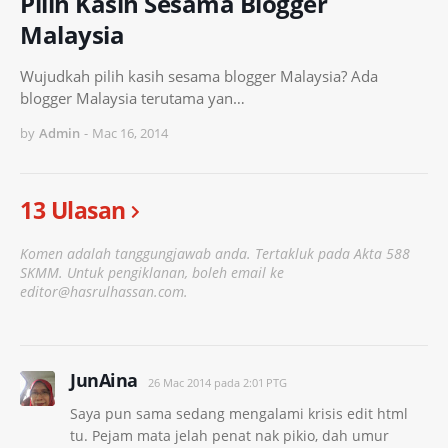
Pilih Kasih Sesama Blogger
Malaysia
Wujudkah pilih kasih sesama blogger Malaysia? Ada
blogger Malaysia terutama yan…
by
Admin
-
Mac 16, 2014
13 Ulasan
Komen adalah tanggungjawab anda. Tertakluk pada Akta 588
SKMM. Untuk pengiklanan, boleh email ke
editor@hasrulhassan.com.
JunAina
26 Mac 2014 pada 2:01 PTG
Saya pun sama sedang mengalami krisis edit html
tu. Pejam mata jelah penat nak pikio, dah umur