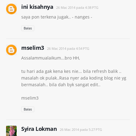
ini kisahnya
26 Mac 2014 pada 4:38 PTG
saya pon terkena jugak.. - nanges -
Balas
mselim3
26 Mac 2014 pada 4:54 PTG
Assalammualaikum...bro HH,
tu hari ada gak kena kes nie... bila refresh balik ..
masalah ok pulak..Rasa nyer ada koding blog nie yg
bermasalah.. bila dah byk sangat edit..
mselim3
Balas
Syira Lokman
26 Mac 2014 pada 5:27 PTG