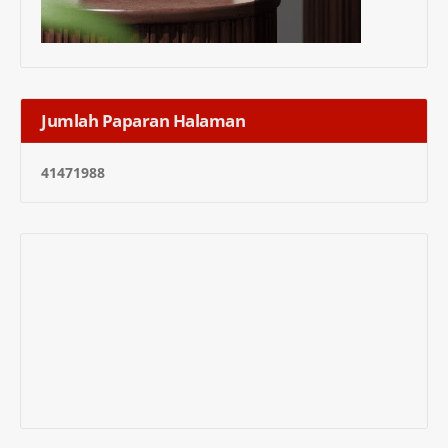
Jumlah Paparan Halaman
4
1
4
7
1
9
8
8