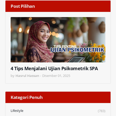
Post Pilihan
4 Tips Menjalani Ujian Psikometrik SPA
by
Hasrul Hassan
-
Disember 01, 2025
Kategori Penuh
Lifestyle
(783)