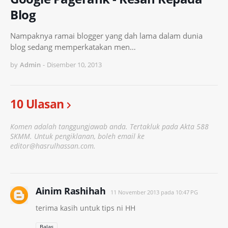
Blog
Nampaknya ramai blogger yang dah lama dalam dunia
blog sedang memperkatakan men…
by
Admin
-
Disember 10, 2013
10 Ulasan
Komen adalah tanggungjawab anda. Tertakluk pada Akta 588
SKMM. Untuk pengiklanan, boleh email ke
editor@hasrulhassan.com.
Ainim Rashihah
11 November 2013 pada 10:47 PG
terima kasih untuk tips ni HH
Balas