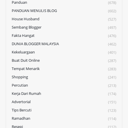
Panduan
(678)
PANDUAN MENULIS BLOG
(602)
House Husband
(527)
Sembang Blogger
(497)
Fakta Hangat
(476)
DUNIA BLOGGER MALAYSIA
(462)
Kekeluargaan
(401)
Buat Duit Online
(287)
Tempat Menarik
(283)
Shopping
(241)
Percutian
(213)
Kerja Dari Rumah
(174)
Advertorial
(151)
Tips Bercuti
(123)
Ramadhan
(114)
Resepi
(112)