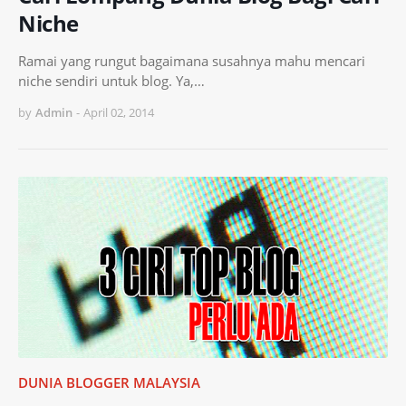
Niche
Ramai yang rungut bagaimana susahnya mahu mencari
niche sendiri untuk blog. Ya,…
by
Admin
-
April 02, 2014
DUNIA BLOGGER MALAYSIA