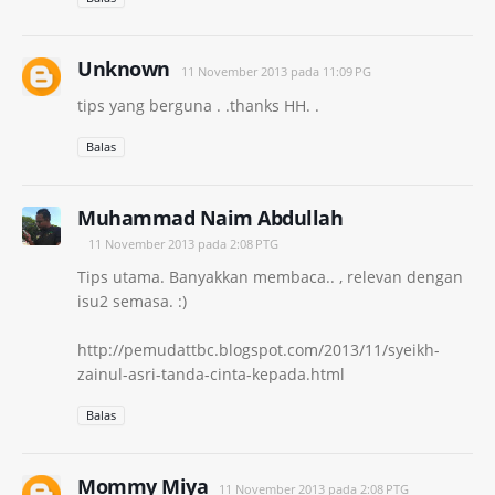
Unknown
11 November 2013 pada 11:09 PG
tips yang berguna . .thanks HH. .
Balas
Muhammad Naim Abdullah
11 November 2013 pada 2:08 PTG
Tips utama. Banyakkan membaca.. , relevan dengan
isu2 semasa. :)
http://pemudattbc.blogspot.com/2013/11/syeikh-
zainul-asri-tanda-cinta-kepada.html
Balas
Mommy Miya
11 November 2013 pada 2:08 PTG