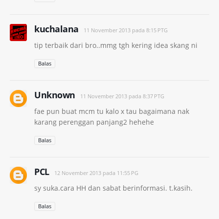
kuchalana
11 November 2013 pada 8:15 PTG
tip terbaik dari bro..mmg tgh kering idea skang ni
Balas
Unknown
11 November 2013 pada 8:37 PTG
fae pun buat mcm tu kalo x tau bagaimana nak
karang perenggan panjang2 hehehe
Balas
PCL
12 November 2013 pada 11:55 PG
sy suka.cara HH dan sabat berinformasi. t.kasih.
Balas