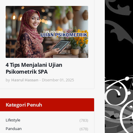
4 Tips Menjalani Ujian
Psikometrik SPA
by
Hasrul Hassan
-
Disember 01, 2025
Kategori Penuh
Lifestyle
(783)
Panduan
(678)