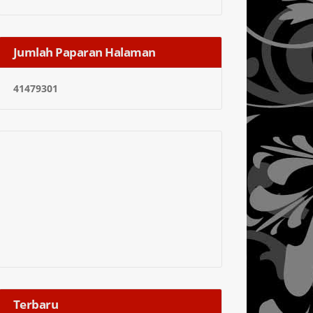
Jumlah Paparan Halaman
4
1
4
7
9
3
0
1
Terbaru