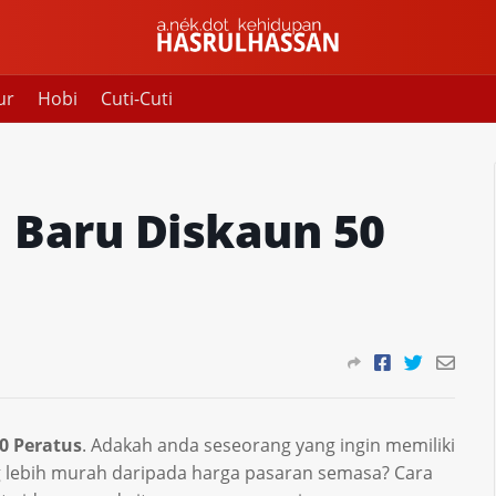
ur
Hobi
Cuti-Cuti
a Baru Diskaun 50
0 Peratus
. Adakah anda seseorang yang ingin memiliki
 lebih murah daripada harga pasaran semasa? Cara