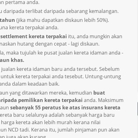
aan pertama anda.
itu daripada terlibat daripada sebarang kemalangan.
 tahun
(jika mahu dapatkan diskaun lebih 50%).
na kereta terpakai anda.
 settlement kereta terpakai
itu, anda mungkin akan
askan hutang dengan cepat - lagi diskaun.
a, maka tujulah ke pusat jualan kereta idaman anda -
kaun khas.
at jualan kereta idaman baru anda tersebut. Sebelum
n untuk kereta terpakai anda tesebut. Untung-untung
a anda dalam keadaan baik.
kaun yang ditawarkan mereka, kemudian
buat
ipada pemilikan kereta terpakai
anda. Maksimum
kaun
sebanyak 55 peratus ke atas insurans kereta
ereta baru selalunya adalah sebanyak harga baru
i, harga kereta akan lebih murah kerana nilai
aun NCD tadi. Kerana itu, jumlah pinjaman pun akan
n juga akan kurang.