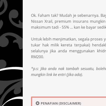
Ok. Faham tak? Mudah je sebenarnya. Bay
Nissan Xrail, premium insurans mungkin
maksimum tadi - 55% ... kan ke bayar sedik
Untuk lebih menjimatkan, segala proses 
tukar hak milik kereta terpakai) hendak
selalunya jika anda menggunakan khid
RM200.
*p.s: Jika anda nak tambah sesuatu, bole
mungkin link ke entri (jika ada).
PENAFIAN (DISCLAIMER)