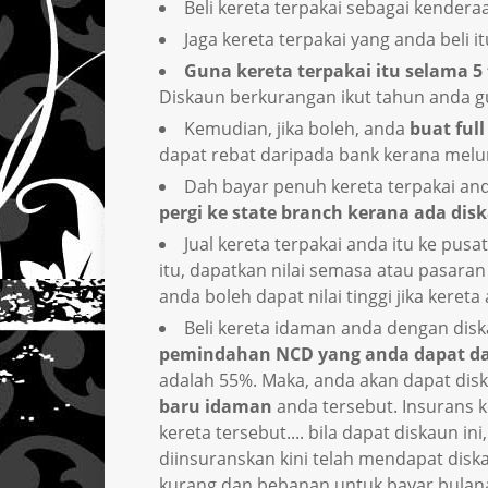
Beli kereta terpakai sebagai kender
Jaga kereta terpakai yang anda beli 
Guna kereta terpakai itu selama 5
Diskaun berkurangan ikut tahun anda gu
Kemudian, jika boleh, anda
buat full
dapat rebat daripada bank kerana melun
Dah bayar penuh kereta terpakai and
pergi ke state branch kerana ada dis
Jual kereta terpakai anda itu ke pus
itu, dapatkan nilai semasa atau pasara
anda boleh dapat nilai tinggi jika keret
Beli kereta idaman anda dengan dis
pemindahan NCD yang anda dapat dar
adalah 55%. Maka, anda akan dapat dis
baru idaman
anda tersebut. Insurans k
kereta tersebut.... bila dapat diskaun in
diinsuranskan kini telah mendapat disk
kurang dan bebanan untuk bayar bulana