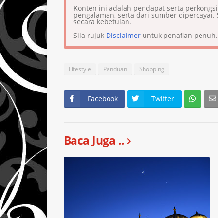
Konten ini adalah pendapat serta perkongs
pengalaman, serta dari sumber dipercaya
secara kebetulan.
Sila rujuk
Disclaimer
untuk penafian penuh.
Lifestyle
Panduan
Shopping
Facebook
Twitter
Baca Juga ..