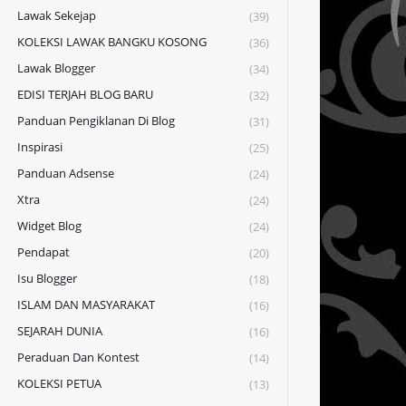
Lawak Sekejap
(39)
KOLEKSI LAWAK BANGKU KOSONG
(36)
Lawak Blogger
(34)
EDISI TERJAH BLOG BARU
(32)
Panduan Pengiklanan Di Blog
(31)
Inspirasi
(25)
Panduan Adsense
(24)
Xtra
(24)
Widget Blog
(24)
Pendapat
(20)
Isu Blogger
(18)
ISLAM DAN MASYARAKAT
(16)
SEJARAH DUNIA
(16)
Peraduan Dan Kontest
(14)
KOLEKSI PETUA
(13)