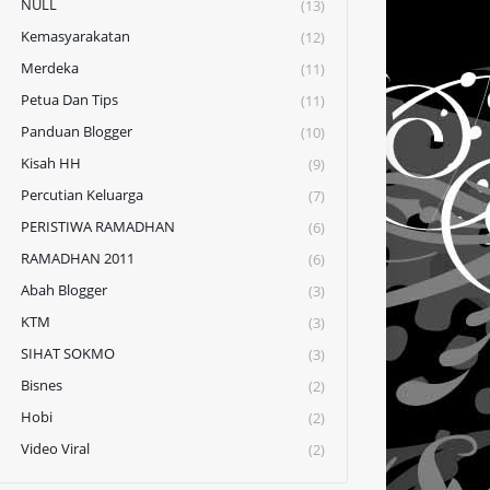
NULL
(13)
Kemasyarakatan
(12)
Merdeka
(11)
Petua Dan Tips
(11)
Panduan Blogger
(10)
Kisah HH
(9)
Percutian Keluarga
(7)
PERISTIWA RAMADHAN
(6)
RAMADHAN 2011
(6)
Abah Blogger
(3)
KTM
(3)
SIHAT SOKMO
(3)
Bisnes
(2)
Hobi
(2)
Video Viral
(2)