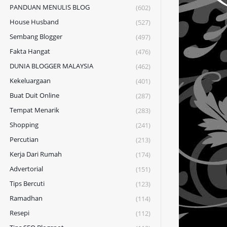
PANDUAN MENULIS BLOG
(602)
House Husband
(527)
Sembang Blogger
(497)
Fakta Hangat
(476)
DUNIA BLOGGER MALAYSIA
(462)
Kekeluargaan
(401)
Buat Duit Online
(287)
Tempat Menarik
(283)
Shopping
(241)
Percutian
(213)
Kerja Dari Rumah
(174)
Advertorial
(151)
Tips Bercuti
(123)
Ramadhan
(114)
Resepi
(112)