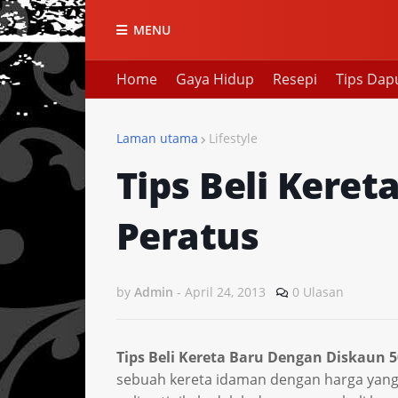
MENU
Home
Gaya Hidup
Resepi
Tips Dap
Laman utama
Lifestyle
Tips Beli Keret
Peratus
by
Admin
-
April 24, 2013
0 Ulasan
Tips Beli Kereta Baru Dengan Diskaun 5
sebuah kereta idaman dengan harga yang