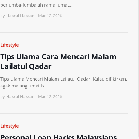
berlumba-lumbalah ramai umat…
by
Hasrul Hassan
-
Mac 12, 2026
Lifestyle
Tips Ulama Cara Mencari Malam
Lailatul Qadar
Tips Ulama Mencari Malam Lailatul Qadar. Kalau difikirkan,
agak malang umat Isl…
by
Hasrul Hassan
-
Mac 12, 2026
Lifestyle
Personal Loan Hacks Malaysians