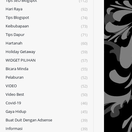
Tips SEO Blogspot
(112)
Hari Raya
(92)
Tips Blogspot
(74)
Keibubapaan
(73)
Tips Dapur
(71)
Hartanah
(60)
Holiday Getaway
(59)
WIDGET PILIHAN
(57)
Bicara Minda
(55)
Pelaburan
(52)
VIDEO
(52)
Video Best
(50)
Covid-19
(46)
Gaya Hidup
(45)
Buat Duit Dengan Adsense
(39)
Informasi
(39)