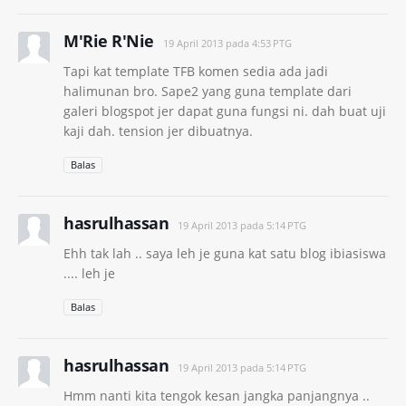
M'Rie R'Nie
19 April 2013 pada 4:53 PTG
Tapi kat template TFB komen sedia ada jadi
halimunan bro. Sape2 yang guna template dari
galeri blogspot jer dapat guna fungsi ni. dah buat uji
kaji dah. tension jer dibuatnya.
Balas
hasrulhassan
19 April 2013 pada 5:14 PTG
Ehh tak lah .. saya leh je guna kat satu blog ibiasiswa
.... leh je
Balas
hasrulhassan
19 April 2013 pada 5:14 PTG
Hmm nanti kita tengok kesan jangka panjangnya ..