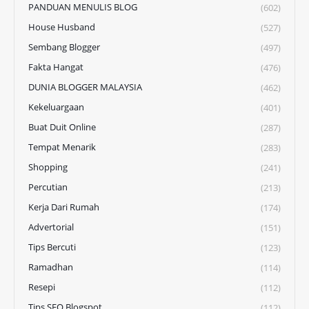
PANDUAN MENULIS BLOG
(602)
House Husband
(527)
Sembang Blogger
(497)
Fakta Hangat
(476)
DUNIA BLOGGER MALAYSIA
(462)
Kekeluargaan
(401)
Buat Duit Online
(287)
Tempat Menarik
(283)
Shopping
(241)
Percutian
(213)
Kerja Dari Rumah
(174)
Advertorial
(151)
Tips Bercuti
(123)
Ramadhan
(114)
Resepi
(112)
Tips SEO Blogspot
(112)