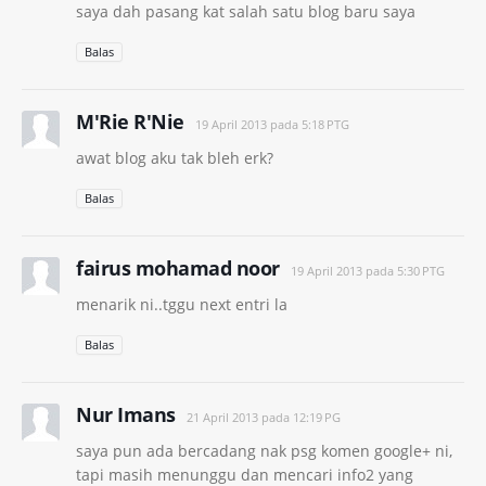
saya dah pasang kat salah satu blog baru saya
Balas
M'Rie R'Nie
19 April 2013 pada 5:18 PTG
awat blog aku tak bleh erk?
Balas
fairus mohamad noor
19 April 2013 pada 5:30 PTG
menarik ni..tggu next entri la
Balas
Nur Imans
21 April 2013 pada 12:19 PG
saya pun ada bercadang nak psg komen google+ ni,
tapi masih menunggu dan mencari info2 yang