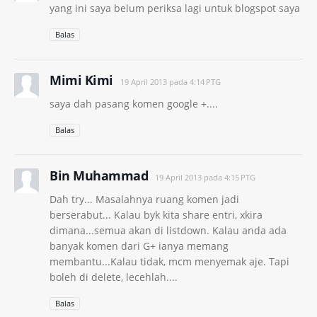
yang ini saya belum periksa lagi untuk blogspot saya
Balas
Mimi Kimi
19 April 2013 pada 4:14 PTG
saya dah pasang komen google +....
Balas
Bin Muhammad
19 April 2013 pada 4:15 PTG
Dah try... Masalahnya ruang komen jadi
berserabut... Kalau byk kita share entri, xkira
dimana...semua akan di listdown. Kalau anda ada
banyak komen dari G+ ianya memang
membantu...Kalau tidak, mcm menyemak aje. Tapi
boleh di delete, lecehlah....
Balas