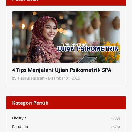
4 Tips Menjalani Ujian Psikometrik SPA
by
Hasrul Hassan
-
Disember 01, 2025
Kategori Penuh
Lifestyle
(783)
Panduan
(678)