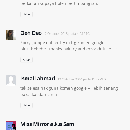
berkaitan supaya boleh pertimbangkan..
Balas
Ooh Deo
2 Oktober 2013 pada 4:08 PTG
Sorry, jumpe dah entry ni ttg komen google
plus..hehehe. Thanks nak try and error dulu..^__^
Balas
ismail ahmad
12 Oktober 2014 pada 11:27 PTG
tak selesa nak guna komen google +. lebih senang
pakai kaedah lama
Balas
Miss Mirror a.k.a Sam