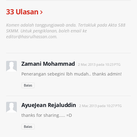
33 Ulasan
Komen adalah tanggungjawab anda. Tertakluk pada Akta 588
SKMM. Untuk pengiklanan, boleh email ke
editor@hasrulhassan.com.
Zamani Mohammad
2 Mac 2013 pada 10:23 PTG
Penerangan sebegini lbh mudah.. thanks admin!
Balas
AyueJean Rejaluddin
2 Mac 2013 pada 10:27 PTG
thanks for sharing..... =D
Balas