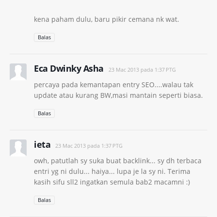
kena paham dulu, baru pikir cemana nk wat.
Balas
Eca Dwinky Asha
23 Mac 2013 pada 1:37 PTG
percaya pada kemantapan entry SEO....walau tak
update atau kurang BW,masi mantain seperti biasa.
Balas
ieta
23 Mac 2013 pada 1:37 PTG
owh, patutlah sy suka buat backlink... sy dh terbaca
entri yg ni dulu... haiya... lupa je la sy ni. Terima
kasih sifu sll2 ingatkan semula bab2 macamni :)
Balas