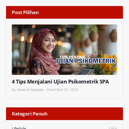
Post Pilihan
4 Tips Menjalani Ujian Psikometrik SPA
by
Hasrul Hassan
-
Disember 01, 2025
Kategori Penuh
Lifestyle
(783)