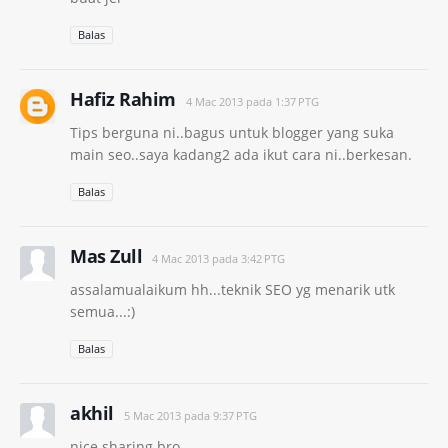
Balas
Hafiz Rahim
4 Mac 2013 pada 1:37 PTG
Tips berguna ni..bagus untuk blogger yang suka
main seo..saya kadang2 ada ikut cara ni..berkesan.
Balas
Mas Zull
4 Mac 2013 pada 3:42 PTG
assalamualaikum hh...teknik SEO yg menarik utk
semua...:)
Balas
akhil
5 Mac 2013 pada 9:37 PTG
nice sharing bro..