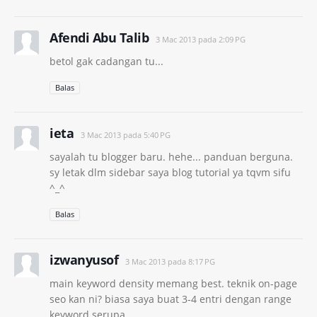
Afendi Abu Talib
3 Mac 2013 pada 2:09 PG
betol gak cadangan tu...
Balas
ieta
3 Mac 2013 pada 5:40 PG
sayalah tu blogger baru. hehe... panduan berguna.
sy letak dlm sidebar saya blog tutorial ya tqvm sifu
^_^
Balas
izwanyusof
3 Mac 2013 pada 8:17 PG
main keyword density memang best. teknik on-page
seo kan ni? biasa saya buat 3-4 entri dengan range
keyword serupa..