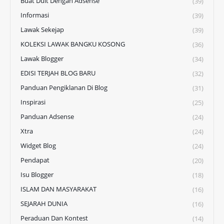
Buat Duit Dengan Adsense
(39)
Informasi
(39)
Lawak Sekejap
(39)
KOLEKSI LAWAK BANGKU KOSONG
(36)
Lawak Blogger
(34)
EDISI TERJAH BLOG BARU
(32)
Panduan Pengiklanan Di Blog
(31)
Inspirasi
(25)
Panduan Adsense
(24)
Xtra
(24)
Widget Blog
(24)
Pendapat
(20)
Isu Blogger
(18)
ISLAM DAN MASYARAKAT
(16)
SEJARAH DUNIA
(16)
Peraduan Dan Kontest
(14)