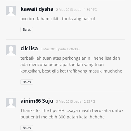
kawaii dysha
2 Mac 2013 pada 11:39 PTG
ooo bru faham cikit.. thnks abg hasrul
Balas
cik lisa
3 Mac 2013 pada 12:02 PG
terbaik lah tuan atas perkongsian ni, hehe lisa dah
ada mencuba beberapa kaedah yang tuan
kongsikan, best gila kot trafik yang masuk, muehehe
Balas
ainim86 Suju
3 Mac 2013 pada 12:23 PG
Thanks for the tips HH....saya masih berusaha untuk
buat entri melebih 300 patah kata..hehehe
Balas