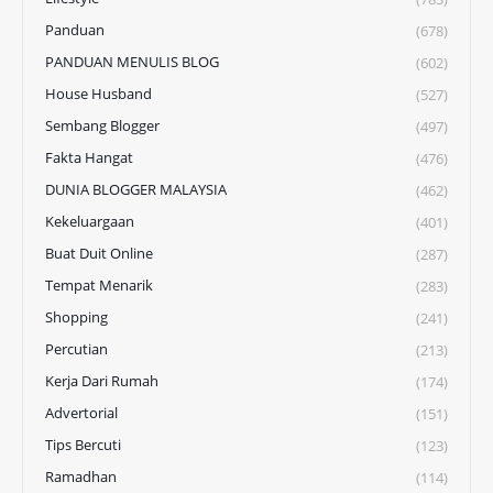
Panduan
(678)
PANDUAN MENULIS BLOG
(602)
House Husband
(527)
Sembang Blogger
(497)
Fakta Hangat
(476)
DUNIA BLOGGER MALAYSIA
(462)
Kekeluargaan
(401)
Buat Duit Online
(287)
Tempat Menarik
(283)
Shopping
(241)
Percutian
(213)
Kerja Dari Rumah
(174)
Advertorial
(151)
Tips Bercuti
(123)
Ramadhan
(114)