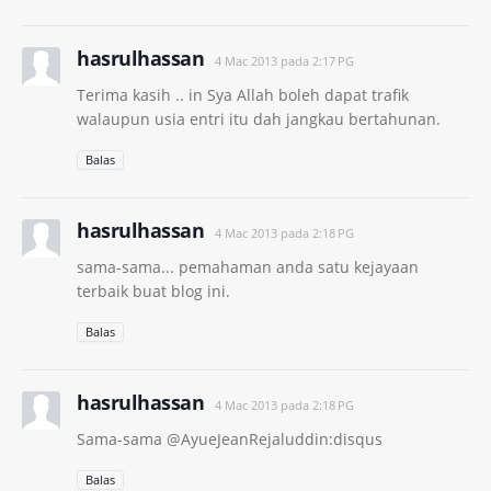
hasrulhassan
4 Mac 2013 pada 2:17 PG
Terima kasih .. in Sya Allah boleh dapat trafik
walaupun usia entri itu dah jangkau bertahunan.
Balas
hasrulhassan
4 Mac 2013 pada 2:18 PG
sama-sama... pemahaman anda satu kejayaan
terbaik buat blog ini.
Balas
hasrulhassan
4 Mac 2013 pada 2:18 PG
Sama-sama @AyueJeanRejaluddin:disqus
Balas