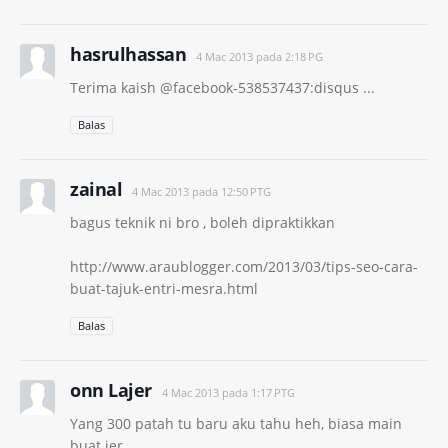
hasrulhassan
4 Mac 2013 pada 2:18 PG
Terima kaish @facebook-538537437:disqus ...
Balas
zainal
4 Mac 2013 pada 12:50 PTG
bagus teknik ni bro , boleh dipraktikkan
http://www.araublogger.com/2013/03/tips-seo-cara-
buat-tajuk-entri-mesra.html
Balas
onn Lajer
4 Mac 2013 pada 1:17 PTG
Yang 300 patah tu baru aku tahu heh, biasa main
buat jer