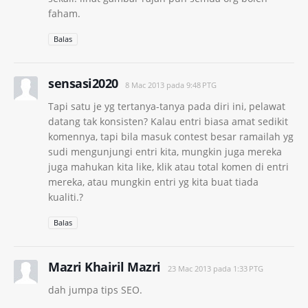
faham.
Balas
sensasi2020
8 Mac 2013 pada 9:48 PTG
Tapi satu je yg tertanya-tanya pada diri ini, pelawat
datang tak konsisten? Kalau entri biasa amat sedikit
komennya, tapi bila masuk contest besar ramailah yg
sudi mengunjungi entri kita, mungkin juga mereka
juga mahukan kita like, klik atau total komen di entri
mereka, atau mungkin entri yg kita buat tiada
kualiti.?
Balas
Mazri Khairil Mazri
23 Mac 2013 pada 1:33 PTG
dah jumpa tips SEO.