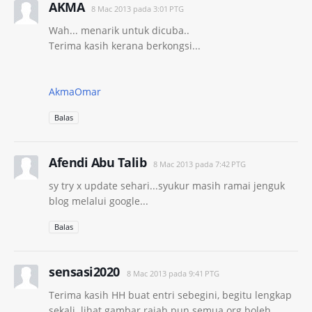
AKMA
8 Mac 2013 pada 3:01 PTG
Wah... menarik untuk dicuba..
Terima kasih kerana berkongsi...
AkmaOmar
Balas
Afendi Abu Talib
8 Mac 2013 pada 7:42 PTG
sy try x update sehari...syukur masih ramai jenguk
blog melalui google...
Balas
sensasi2020
8 Mac 2013 pada 9:41 PTG
Terima kasih HH buat entri sebegini, begitu lengkap
sekali. lihat gambar rajah pun semua org boleh