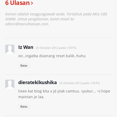
6 Ulasan
Komen adalah tanggungjawab anda. Tertakluk pada Akta 588
SKMM. Untuk pengiklanan, boleh email ke
editor@hasrulhassan.com.
Iz Wan
25 Oktober 2012 pada 1:35 PG
oic..ingatka diaorang reset balik..huhu
Balas
dieratekikushika
25 Oktober 2012 pada 1:35 PG
heee kat blog kita x jd plak camtuu. syukur... =) hope
maintan je laa.
Balas