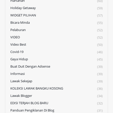
Hartanah
(60)
Holiday Getaway
(59)
WIDGET PILIHAN
(57)
Bicara Minda
(55)
Pelaburan
(52)
VIDEO
(52)
Video Best
(50)
Covid-19
(46)
Gaya Hidup
(45)
Buat Duit Dengan Adsense
(39)
Informasi
(39)
Lawak Sekejap
(39)
KOLEKSI LAWAK BANGKU KOSONG
(36)
Lawak Blogger
(34)
EDISI TERJAH BLOG BARU
(32)
Panduan Pengiklanan Di Blog
(31)