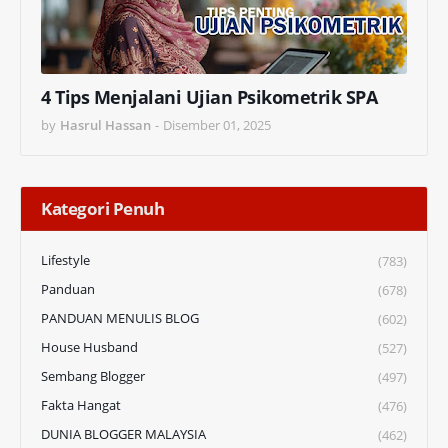
4 Tips Menjalani Ujian Psikometrik SPA
by
Hasrul Hassan
-
Disember 01, 2025
Kategori Penuh
Lifestyle
(783)
Panduan
(678)
PANDUAN MENULIS BLOG
(602)
House Husband
(527)
Sembang Blogger
(497)
Fakta Hangat
(476)
DUNIA BLOGGER MALAYSIA
(462)