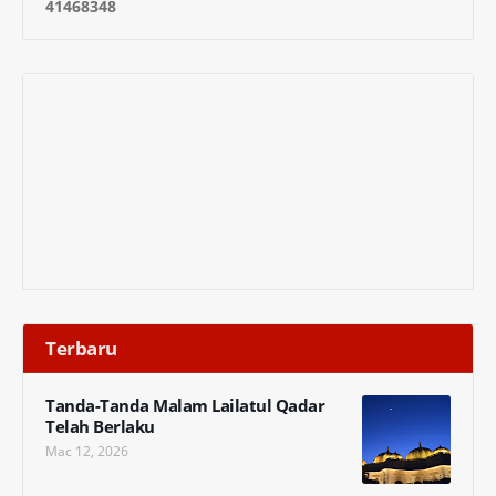
4
1
4
6
8
3
4
8
Terbaru
Tanda-Tanda Malam Lailatul Qadar
Telah Berlaku
Mac 12, 2026