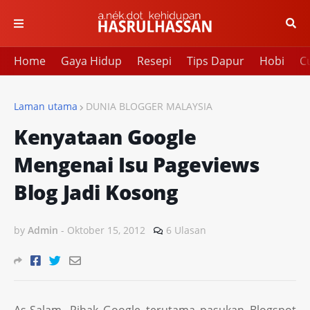
Home
Gaya Hidup
Resepi
Tips Dapur
Hobi
Cu
Laman utama
DUNIA BLOGGER MALAYSIA
Kenyataan Google
Mengenai Isu Pageviews
Blog Jadi Kosong
by
Admin
-
Oktober 15, 2012
6 Ulasan