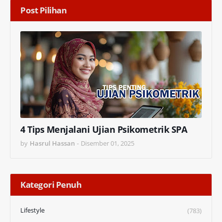
Post Pilihan
4 Tips Menjalani Ujian Psikometrik SPA
by
Hasrul Hassan
-
Disember 01, 2025
Kategori Penuh
Lifestyle
(783)