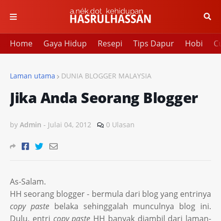
Home
Gaya Hidup
Resepi
Tips Dapur
Hobi
Cu
Laman utama
DUNIA BLOGGER MALAYSIA
Jika Anda Seorang Blogger
by
Admin
-
Julai 04, 2012
0 Ulasan
As-Salam.
HH seorang blogger - bermula dari blog yang entrinya
copy paste
belaka sehinggalah munculnya blog ini.
Dulu, entri
copy paste
HH banyak diambil dari laman-