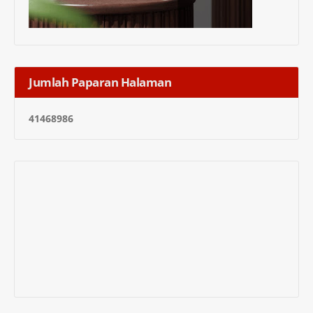
Jumlah Paparan Halaman
4
1
4
6
8
9
8
6