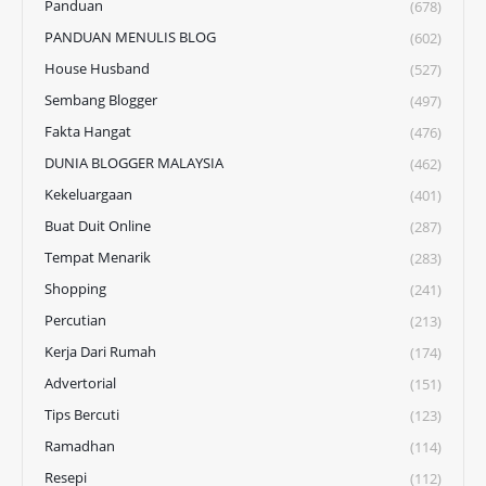
Panduan
(678)
PANDUAN MENULIS BLOG
(602)
House Husband
(527)
Sembang Blogger
(497)
Fakta Hangat
(476)
DUNIA BLOGGER MALAYSIA
(462)
Kekeluargaan
(401)
Buat Duit Online
(287)
Tempat Menarik
(283)
Shopping
(241)
Percutian
(213)
Kerja Dari Rumah
(174)
Advertorial
(151)
Tips Bercuti
(123)
Ramadhan
(114)
Resepi
(112)