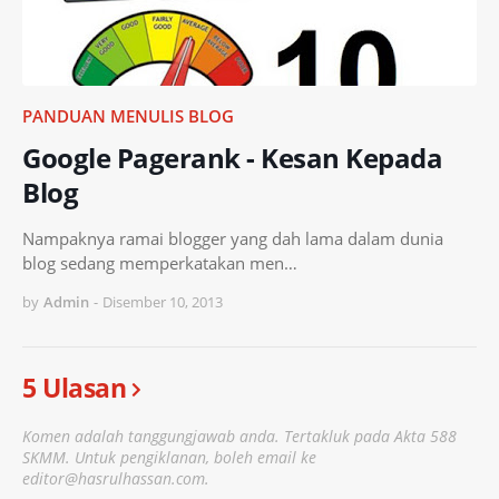
PANDUAN MENULIS BLOG
Google Pagerank - Kesan Kepada
Blog
Nampaknya ramai blogger yang dah lama dalam dunia
blog sedang memperkatakan men…
by
Admin
-
Disember 10, 2013
5 Ulasan
Komen adalah tanggungjawab anda. Tertakluk pada Akta 588
SKMM. Untuk pengiklanan, boleh email ke
editor@hasrulhassan.com.