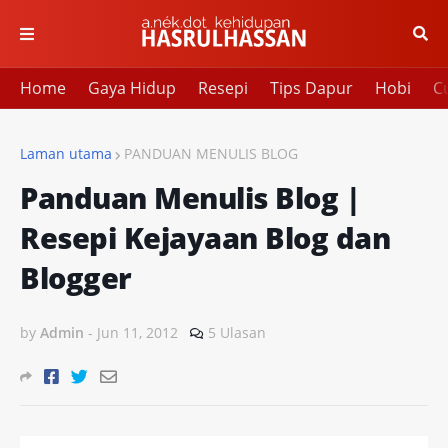
Home
Gaya Hidup
Resepi
Tips Dapur
Hobi
Cu
Laman utama
PANDUAN MENULIS BLOG
Panduan Menulis Blog |
Resepi Kejayaan Blog dan
Blogger
by
Admin
-
Jun 11, 2012
5 Ulasan