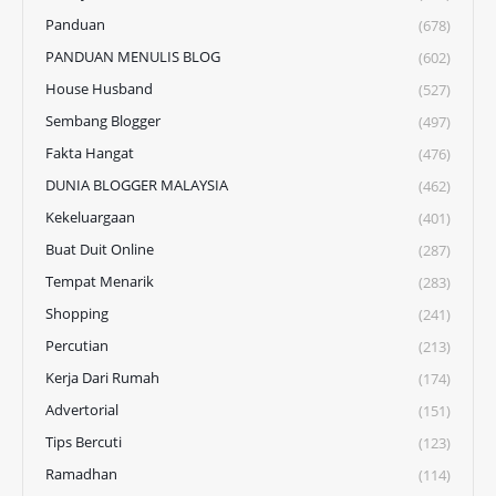
Panduan
(678)
PANDUAN MENULIS BLOG
(602)
House Husband
(527)
Sembang Blogger
(497)
Fakta Hangat
(476)
DUNIA BLOGGER MALAYSIA
(462)
Kekeluargaan
(401)
Buat Duit Online
(287)
Tempat Menarik
(283)
Shopping
(241)
Percutian
(213)
Kerja Dari Rumah
(174)
Advertorial
(151)
Tips Bercuti
(123)
Ramadhan
(114)