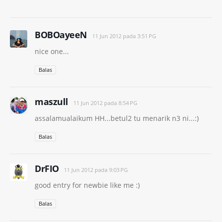
BOBOayeeN
11 Jun 2012 pada 3:51 PG
nice one...
Balas
maszull
11 Jun 2012 pada 8:54 PG
assalamualaikum HH...betul2 tu menarik n3 ni...:)
Balas
DrFIO
11 Jun 2012 pada 9:03 PG
good entry for newbie like me :)
Balas