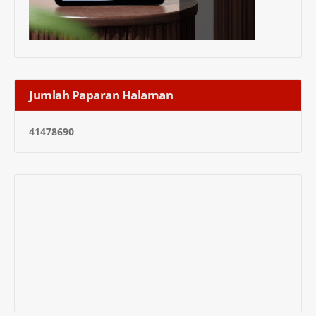
Jumlah Paparan Halaman
4
1
4
7
8
6
9
0