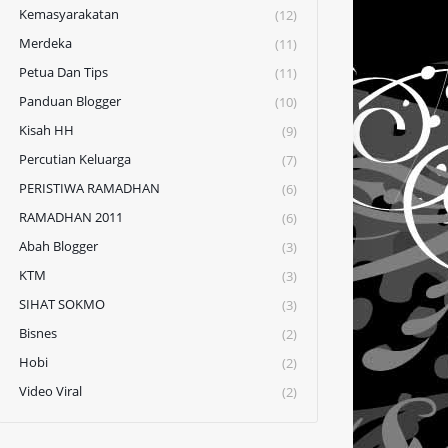
Kemasyarakatan
(12)
Merdeka
(11)
Petua Dan Tips
(11)
Panduan Blogger
(10)
Kisah HH
(9)
Percutian Keluarga
(7)
PERISTIWA RAMADHAN
(6)
RAMADHAN 2011
(6)
Abah Blogger
(3)
KTM
(3)
SIHAT SOKMO
(3)
Bisnes
(2)
Hobi
(2)
Video Viral
(2)