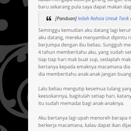
baru sekarang pula saya dapat makan dag
[Panduan]
Inilah Rahsia Untuk Tarik 
Seminggu kemudian aku datang lagi keru
aku datang, mereka menyambut dipintu ru
berjumpa dengan ibu beliau. Sungguh meny
4 tahun memberitahu aku, yang sudah sem
tiap tiap hari mak buat sup, sedaplah ma
bertanya kepada emaknya macamana dia bu
dia memberitahu anak-anak jangan buang
Lalu beliau mengutip kesemua tulang yan
keesokannya, bagitulah setiap hari, katan
itu sudah memadai bagi anak-anaknya.
Aku bertanya lagi upah menoreh berapa 
berkerja macamana, kalau dapat ikan dijad