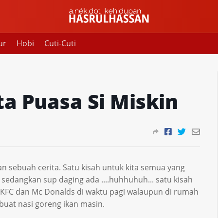
ur
Hobi
Cuti-Cuti
ta Puasa Si Miskin
ikan sebuah cerita. Satu kisah untuk kita semua yang
 sedangkan sup daging ada ....huhhuhuh... satu kisah
 KFC dan Mc Donalds di waktu pagi walaupun di rumah
buat nasi goreng ikan masin.