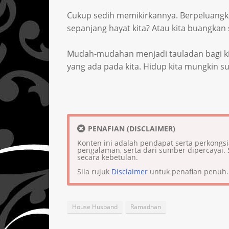
Cukup sedih memikirkannya. Berpeluangka
sepanjang hayat kita? Atau kita buangkan
Mudah-mudahan menjadi tauladan bagi ki
yang ada pada kita. Hidup kita mungkin sus
PENAFIAN (DISCLAIMER)
Konten ini adalah pendapat serta perkongs
pengalaman, serta dari sumber dipercaya
secara kebetulan.
Sila rujuk
Disclaimer
untuk penafian penuh.
House Husband
Ramadhan