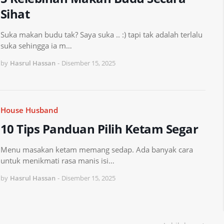
Sihat
Suka makan budu tak? Saya suka .. :) tapi tak adalah terlalu
suka sehingga ia m…
by
Hasrul Hassan
-
Disember 15, 2025
House Husband
10 Tips Panduan Pilih Ketam Segar
Menu masakan ketam memang sedap. Ada banyak cara
untuk menikmati rasa manis isi…
by
Hasrul Hassan
-
Disember 15, 2025