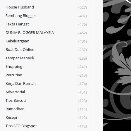
House Husband
(527)
Sembang Blogger
(497)
Fakta Hangat
(476)
DUNIA BLOGGER MALAYSIA
(462)
Kekeluargaan
(401)
Buat Duit Online
(287)
Tempat Menarik
(283)
Shopping
(241)
Percutian
(213)
Kerja Dari Rumah
(174)
Advertorial
(151)
Tips Bercuti
(123)
Ramadhan
(114)
Resepi
(112)
Tips SEO Blogspot
(112)