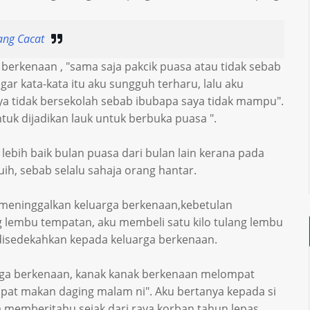
ang Cacat
k berkenaan , "sama saja pakcik puasa atau tidak sebab
ar kata-kata itu aku sungguh terharu, lalu aku
aya tidak bersekolah sebab ibubapa saya tidak mampu".
ntuk dijadikan lauk untuk berbuka puasa ".
lebih baik bulan puasa dari bulan lain kerana pada
h, sebab selalu sahaja orang hantar.
eninggalkan keluarga berkenaan,kebetulan
g lembu tempatan, aku membeli satu kilo tulang lembu
disedekahkan kepada keluarga berkenaan.
uarga berkenaan, kanak kanak berkenaan melompat
apat makan daging malam ni". Aku bertanya kepada si
a memberitahu sejak dari raya korban tahun lepas