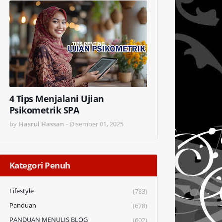
4 Tips Menjalani Ujian
Psikometrik SPA
by
Hasrul Hassan
-
Disember 01, 2025
Kategori Penuh
Lifestyle
(783)
Panduan
(678)
PANDUAN MENULIS BLOG
(602)