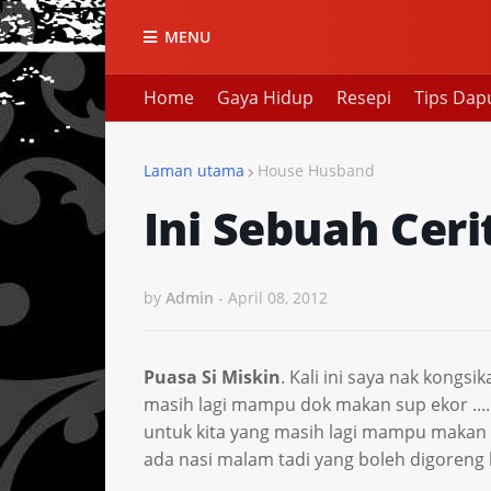
MENU
Home
Gaya Hidup
Resepi
Tips Dap
Laman utama
House Husband
Ini Sebuah Ceri
by
Admin
-
April 08, 2012
Puasa Si Miskin
. Kali ini saya nak kongs
masih lagi mampu dok makan sup ekor ....
untuk kita yang masih lagi mampu makan
ada nasi malam tadi yang boleh digoreng 