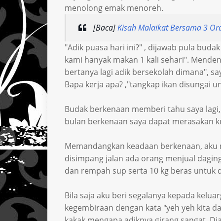
menolong emak menoreh.
[Baca]
Kisah Malaikat Bersama 3 Or
"Adik puasa hari ini?" , dijawab pula buda
kami hanyak makan 1 kali sehari". Mendeng
bertanya lagi adik bersekolah dimana", s
Bapa kerja apa? ,"tangkap ikan disungai u
Budak berkenaan memberi tahu saya lagi, 
bulan berkenaan saya dapat merasakan kui
Memandangkan keadaan berkenaan, aku m
disimpang jalan ada orang menjual dagin
dan rempah sup serta 10 kg beras untuk 
Bila saja aku beri segalanya kepada kel
kegembiraan dengan kata "yeh yeh kita d
kakak mengapa adiknya girang sangat. Di