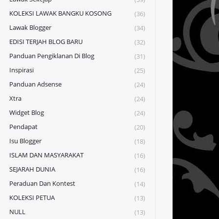
KOLEKSI LAWAK BANGKU KOSONG
(36)
Lawak Blogger
(34)
EDISI TERJAH BLOG BARU
(32)
Panduan Pengiklanan Di Blog
(31)
Inspirasi
(25)
Panduan Adsense
(24)
Xtra
(24)
Widget Blog
(24)
Pendapat
(20)
Isu Blogger
(18)
ISLAM DAN MASYARAKAT
(16)
SEJARAH DUNIA
(16)
Peraduan Dan Kontest
(14)
KOLEKSI PETUA
(13)
NULL
(13)