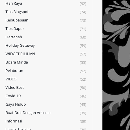
Hari Raya
(92)
Tips Blogspot
(74)
Keibubapaan
(73)
Tips Dapur
(71)
Hartanah
(60)
Holiday Getaway
(59)
WIDGET PILIHAN
(57)
Bicara Minda
(55)
Pelaburan
(52)
VIDEO
(52)
Video Best
(50)
Covid-19
(46)
Gaya Hidup
(45)
Buat Duit Dengan Adsense
(39)
Informasi
(39)
Lawak Sekejap
(39)