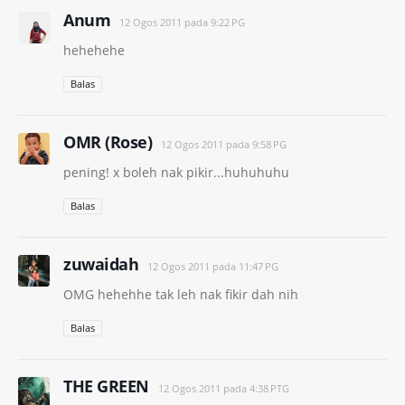
Anum
12 Ogos 2011 pada 9:22 PG
hehehehe
Balas
OMR (Rose)
12 Ogos 2011 pada 9:58 PG
pening! x boleh nak pikir...huhuhuhu
Balas
zuwaidah
12 Ogos 2011 pada 11:47 PG
OMG hehehhe tak leh nak fikir dah nih
Balas
THE GREEN
12 Ogos 2011 pada 4:38 PTG