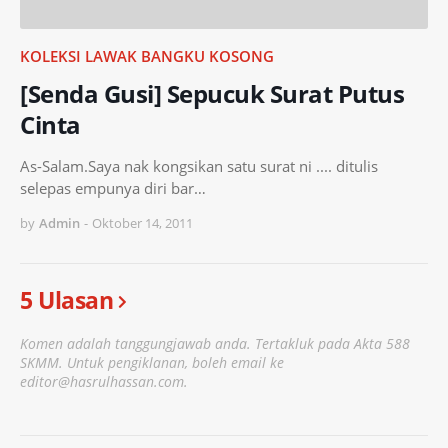
KOLEKSI LAWAK BANGKU KOSONG
[Senda Gusi] Sepucuk Surat Putus
Cinta
As-Salam.Saya nak kongsikan satu surat ni .... ditulis
selepas empunya diri bar…
by
Admin
-
Oktober 14, 2011
5 Ulasan
Komen adalah tanggungjawab anda. Tertakluk pada Akta 588
SKMM. Untuk pengiklanan, boleh email ke
editor@hasrulhassan.com.