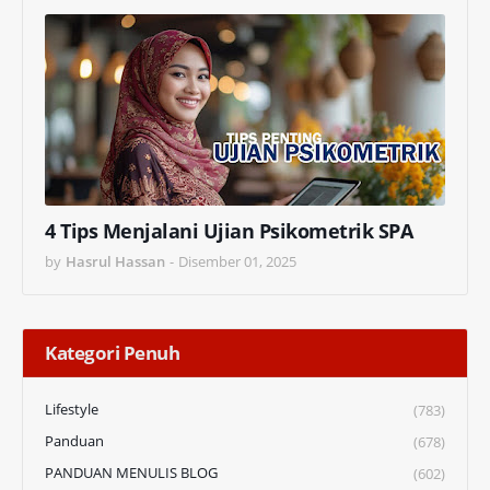
4 Tips Menjalani Ujian Psikometrik SPA
by
Hasrul Hassan
-
Disember 01, 2025
Kategori Penuh
Lifestyle
(783)
Panduan
(678)
PANDUAN MENULIS BLOG
(602)