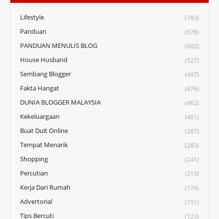
Lifestyle
(783)
Panduan
(678)
PANDUAN MENULIS BLOG
(602)
House Husband
(527)
Sembang Blogger
(497)
Fakta Hangat
(476)
DUNIA BLOGGER MALAYSIA
(462)
Kekeluargaan
(401)
Buat Duit Online
(287)
Tempat Menarik
(283)
Shopping
(241)
Percutian
(213)
Kerja Dari Rumah
(174)
Advertorial
(151)
Tips Bercuti
(123)