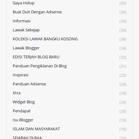
Gaya Hidup
(45)
Buat Duit Dengan Adsense
(39)
Informasi
(39)
Lawak Sekejap
(39)
KOLEKSI LAWAK BANGKU KOSONG
(36)
Lawak Blogger
(34)
EDISI TERJAH BLOG BARU
(32)
Panduan Pengiklanan Di Blog
(31)
Inspirasi
(25)
Panduan Adsense
(24)
Xtra
(24)
Widget Blog
(24)
Pendapat
(20)
Isu Blogger
(18)
ISLAM DAN MASYARAKAT
(16)
SEJARAH DUNIA
(16)