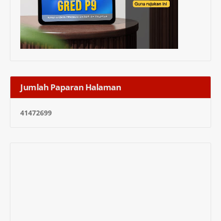
Jumlah Paparan Halaman
4
1
4
7
2
6
9
9