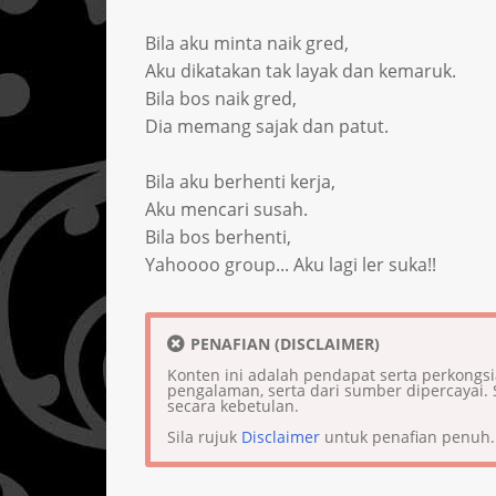
Bila aku minta naik gred,
Aku dikatakan tak layak dan kemaruk.
Bila bos naik gred,
Dia memang sajak dan patut.
Bila aku berhenti kerja,
Aku mencari susah.
Bila bos berhenti,
Yahoooo group... Aku lagi ler suka!!
PENAFIAN (DISCLAIMER)
Konten ini adalah pendapat serta perkongs
pengalaman, serta dari sumber dipercaya
secara kebetulan.
Sila rujuk
Disclaimer
untuk penafian penuh.