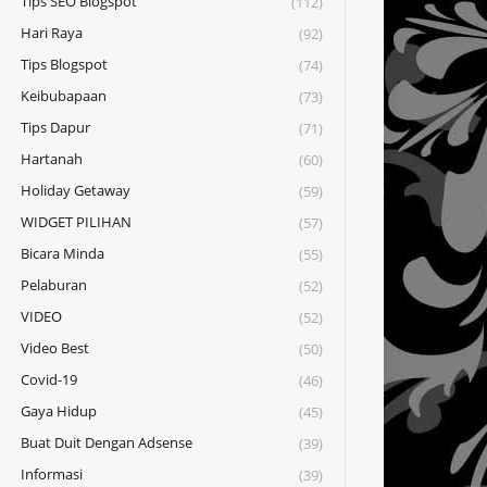
Tips SEO Blogspot
(112)
Hari Raya
(92)
Tips Blogspot
(74)
Keibubapaan
(73)
Tips Dapur
(71)
Hartanah
(60)
Holiday Getaway
(59)
WIDGET PILIHAN
(57)
Bicara Minda
(55)
Pelaburan
(52)
VIDEO
(52)
Video Best
(50)
Covid-19
(46)
Gaya Hidup
(45)
Buat Duit Dengan Adsense
(39)
Informasi
(39)