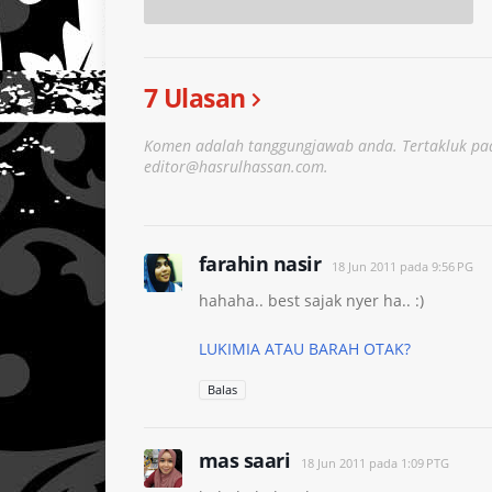
7 Ulasan
Komen adalah tanggungjawab anda. Tertakluk pad
editor@hasrulhassan.com.
farahin nasir
18 Jun 2011 pada 9:56 PG
hahaha.. best sajak nyer ha.. :)
LUKIMIA ATAU BARAH OTAK?
Balas
mas saari
18 Jun 2011 pada 1:09 PTG