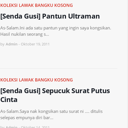
KOLEKSI LAWAK BANGKU KOSONG
[Senda Gusi] Pantun Ultraman
As-Salam.Ini ada satu pantun yang ingin saya kongsikan.
Hasil nukilan seorang s…
by
Admin
-
Oktober 19, 2011
KOLEKSI LAWAK BANGKU KOSONG
[Senda Gusi] Sepucuk Surat Putus
Cinta
As-Salam.Saya nak kongsikan satu surat ni .... ditulis
selepas empunya diri bar…
by
Admin
-
Oktober 14, 2011