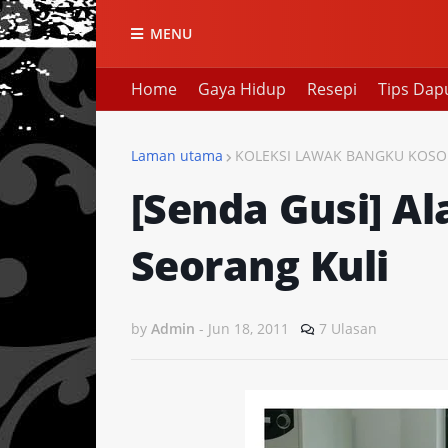
MENU
Home
Gaya Hidup
Resepi
Tips Dap
Laman utama
KOLEKSI LAWAK BANGKU KOS
[Senda Gusi] A
Seorang Kuli
by
Admin
-
Jun 18, 2011
7 Ulasan