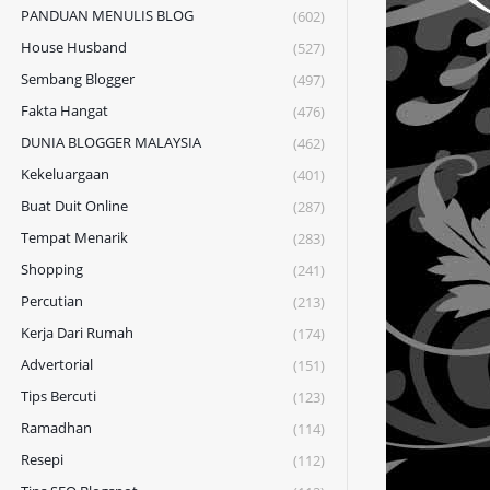
PANDUAN MENULIS BLOG
(602)
House Husband
(527)
Sembang Blogger
(497)
Fakta Hangat
(476)
DUNIA BLOGGER MALAYSIA
(462)
Kekeluargaan
(401)
Buat Duit Online
(287)
Tempat Menarik
(283)
Shopping
(241)
Percutian
(213)
Kerja Dari Rumah
(174)
Advertorial
(151)
Tips Bercuti
(123)
Ramadhan
(114)
Resepi
(112)