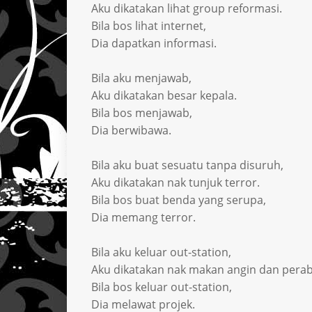
Aku dikatakan lihat group reformasi.
Bila bos lihat internet,
Dia dapatkan informasi.
Bila aku menjawab,
Aku dikatakan besar kepala.
Bila bos menjawab,
Dia berwibawa.
Bila aku buat sesuatu tanpa disuruh,
Aku dikatakan nak tunjuk terror.
Bila bos buat benda yang serupa,
Dia memang terror.
Bila aku keluar out-station,
Aku dikatakan nak makan angin dan perab
Bila bos keluar out-station,
Dia melawat projek.