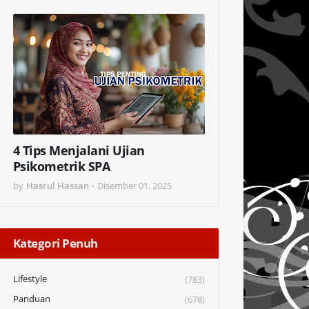
4 Tips Menjalani Ujian
Psikometrik SPA
by
Hasrul Hassan
-
Disember 01, 2025
Kategori Penuh
Lifestyle
(783)
Panduan
(678)