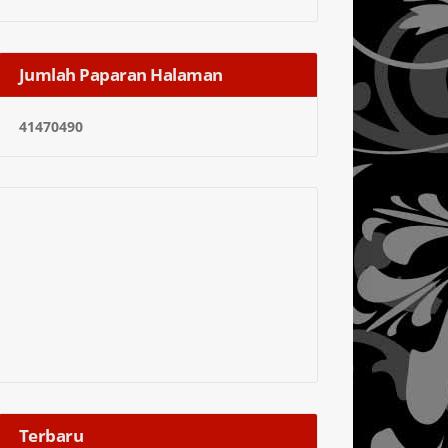
Jumlah Paparan Halaman
4
1
4
7
0
4
9
0
Terbaru