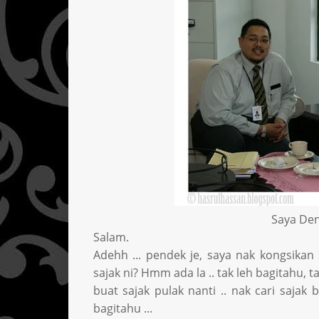
Saya De
Salam.
Adehh ... pendek je, saya nak kongsikan
sajak ni? Hmm ada la .. tak leh bagitahu, 
buat sajak pulak nanti .. nak cari sajak b
bagitahu ...