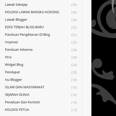
Lawak Sekejap
(39)
KOLEKSI LAWAK BANGKU KOSONG
(36)
Lawak Blogger
(34)
EDISI TERJAH BLOG BARU
(32)
Panduan Pengiklanan Di Blog
(31)
Inspirasi
(25)
Panduan Adsense
(24)
Xtra
(24)
Widget Blog
(24)
Pendapat
(20)
Isu Blogger
(18)
ISLAM DAN MASYARAKAT
(16)
SEJARAH DUNIA
(16)
Peraduan Dan Kontest
(14)
KOLEKSI PETUA
(13)