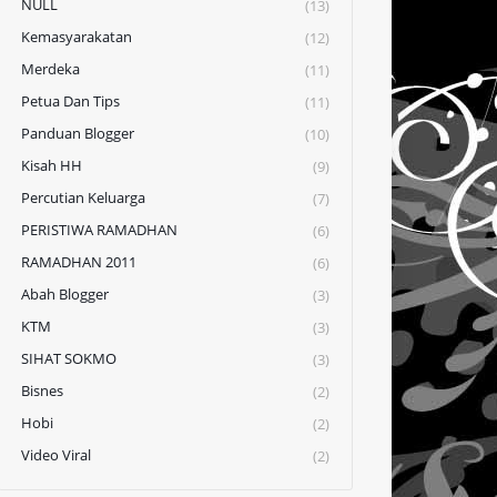
NULL
(13)
Kemasyarakatan
(12)
Merdeka
(11)
Petua Dan Tips
(11)
Panduan Blogger
(10)
Kisah HH
(9)
Percutian Keluarga
(7)
PERISTIWA RAMADHAN
(6)
RAMADHAN 2011
(6)
Abah Blogger
(3)
KTM
(3)
SIHAT SOKMO
(3)
Bisnes
(2)
Hobi
(2)
Video Viral
(2)