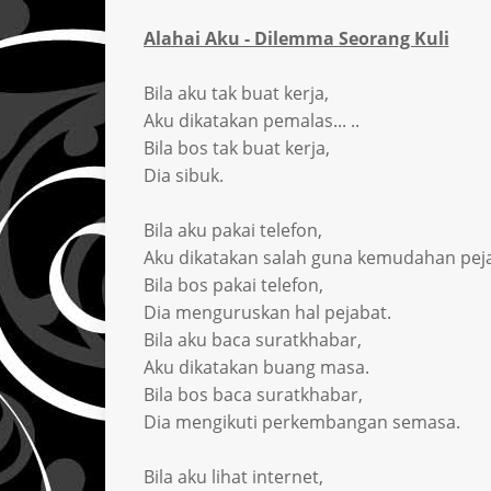
Alahai Aku - Dilemma Seorang Kuli
Bila aku tak buat kerja,
Aku dikatakan pemalas... ..
Bila bos tak buat kerja,
Dia sibuk.
Bila aku pakai telefon,
Aku dikatakan salah guna kemudahan peja
Bila bos pakai telefon,
Dia menguruskan hal pejabat.
Bila aku baca suratkhabar,
Aku dikatakan buang masa.
Bila bos baca suratkhabar,
Dia mengikuti perkembangan semasa.
Bila aku lihat internet,