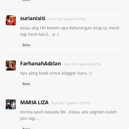
surianisiti
3 Jun 2011 pada 6:34 PTG
kalau abg HH komen apa kekurangan blog sy, mesti
lagi besh kan2.. :p :)
Balas
FarhanahAdzlan
3 Jun 2011 pada 6:52 PTG
tips yang baek untuk blogger baru..:)
Balas
MARIA LIZA
3 Jun 2011 pada 11:25 PTG
terima kasih kepada BK...Kalau ada segmen boleh
join lagi...
Balas