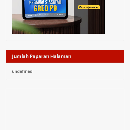
Jumlah Paparan Halaman
u
n
d
e
f
n
e
d