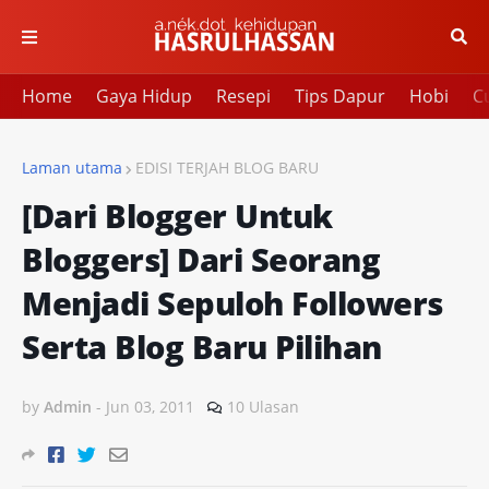
Home
Gaya Hidup
Resepi
Tips Dapur
Hobi
Cu
Laman utama
EDISI TERJAH BLOG BARU
[Dari Blogger Untuk
Bloggers] Dari Seorang
Menjadi Sepuloh Followers
Serta Blog Baru Pilihan
by
Admin
-
Jun 03, 2011
10 Ulasan