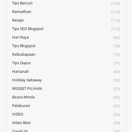
Tips Bercuti
(123)
Ramadhan
(114)
Resepi
(112)
Tips SEO Blogspot
(112)
Hari Raya
(92)
Tips Blogspot
(74)
Keibubapaan
(73)
Tips Dapur
(71)
Hartanah
(60)
Holiday Getaway
(59)
WIDGET PILIHAN
(57)
Bicara Minda
(55)
Pelaburan
(52)
VIDEO
(52)
Video Best
(50)
Covid-19
(46)