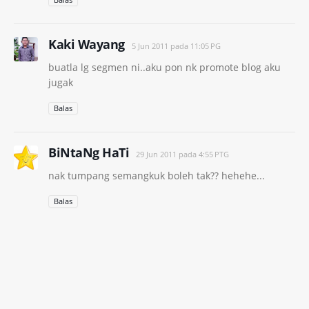
Kaki Wayang
5 Jun 2011 pada 11:05 PG
buatla lg segmen ni..aku pon nk promote blog aku
jugak
Balas
BiNtaNg HaTi
29 Jun 2011 pada 4:55 PTG
nak tumpang semangkuk boleh tak?? hehehe...
Balas