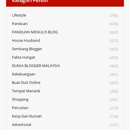
Kategori Penuh
Lifestyle
(783)
Panduan
(678)
PANDUAN MENULIS BLOG
(602)
House Husband
(527)
Sembang Blogger
(497)
Fakta Hangat
(476)
DUNIA BLOGGER MALAYSIA
(462)
Kekeluargaan
(401)
Buat Duit Online
(287)
Tempat Menarik
(283)
Shopping
(241)
Percutian
(213)
Kerja Dari Rumah
(174)
Advertorial
(151)