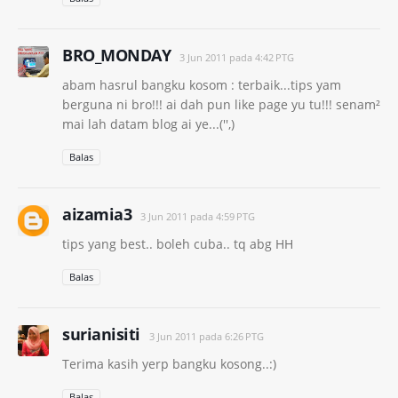
BRO_MONDAY
3 Jun 2011 pada 4:42 PTG
abam hasrul bangku kosom : terbaik...tips yam
berguna ni bro!!! ai dah pun like page yu tu!!! senam²
mai lah datam blog ai ye...('',)
Balas
aizamia3
3 Jun 2011 pada 4:59 PTG
tips yang best.. boleh cuba.. tq abg HH
Balas
surianisiti
3 Jun 2011 pada 6:26 PTG
Terima kasih yerp bangku kosong..:)
Balas