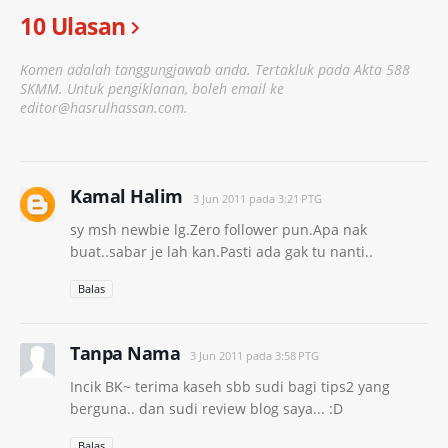
10 Ulasan
Komen adalah tanggungjawab anda. Tertakluk pada Akta 588
SKMM. Untuk pengiklanan, boleh email ke
editor@hasrulhassan.com.
Kamal Halim
3 Jun 2011 pada 3:21 PTG
sy msh newbie lg.Zero follower pun.Apa nak
buat..sabar je lah kan.Pasti ada gak tu nanti..
Balas
Tanpa Nama
3 Jun 2011 pada 3:58 PTG
Incik BK~ terima kaseh sbb sudi bagi tips2 yang
berguna.. dan sudi review blog saya... :D
Balas