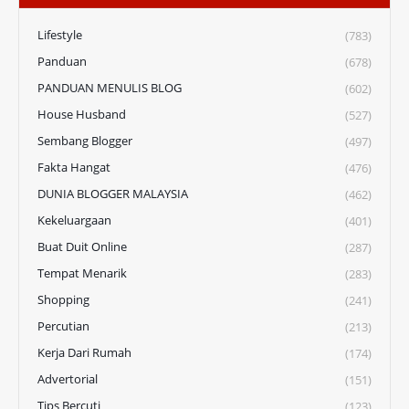
Lifestyle
(783)
Panduan
(678)
PANDUAN MENULIS BLOG
(602)
House Husband
(527)
Sembang Blogger
(497)
Fakta Hangat
(476)
DUNIA BLOGGER MALAYSIA
(462)
Kekeluargaan
(401)
Buat Duit Online
(287)
Tempat Menarik
(283)
Shopping
(241)
Percutian
(213)
Kerja Dari Rumah
(174)
Advertorial
(151)
Tips Bercuti
(123)