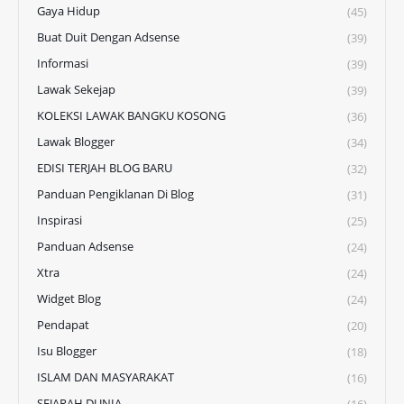
Gaya Hidup
(45)
Buat Duit Dengan Adsense
(39)
Informasi
(39)
Lawak Sekejap
(39)
KOLEKSI LAWAK BANGKU KOSONG
(36)
Lawak Blogger
(34)
EDISI TERJAH BLOG BARU
(32)
Panduan Pengiklanan Di Blog
(31)
Inspirasi
(25)
Panduan Adsense
(24)
Xtra
(24)
Widget Blog
(24)
Pendapat
(20)
Isu Blogger
(18)
ISLAM DAN MASYARAKAT
(16)
SEJARAH DUNIA