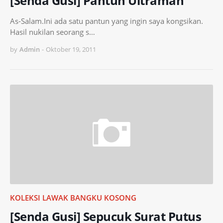
[Senda Gusi] Pantun Ultraman
As-Salam.Ini ada satu pantun yang ingin saya kongsikan.
Hasil nukilan seorang s…
by
Admin
-
Oktober 19, 2011
KOLEKSI LAWAK BANGKU KOSONG
[Senda Gusi] Sepucuk Surat Putus