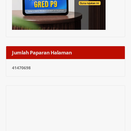
Jumlah Paparan Halaman
4
1
4
7
0
6
9
8