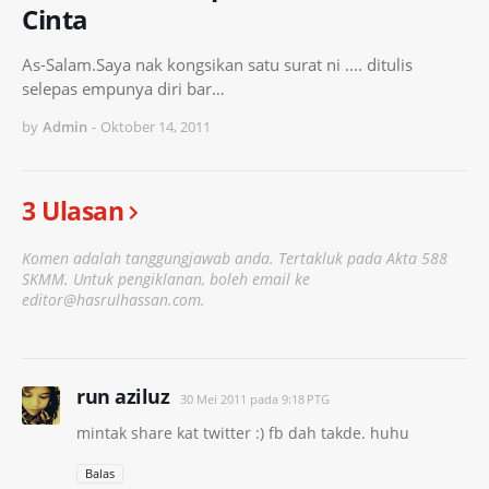
Cinta
As-Salam.Saya nak kongsikan satu surat ni .... ditulis
selepas empunya diri bar…
by
Admin
-
Oktober 14, 2011
3 Ulasan
Komen adalah tanggungjawab anda. Tertakluk pada Akta 588
SKMM. Untuk pengiklanan, boleh email ke
editor@hasrulhassan.com.
run aziluz
30 Mei 2011 pada 9:18 PTG
mintak share kat twitter :) fb dah takde. huhu
Balas