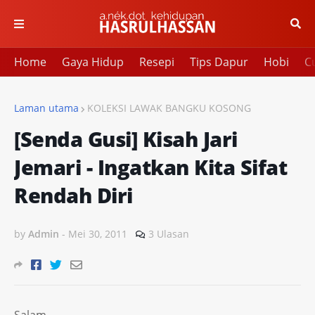
Home
Gaya Hidup
Resepi
Tips Dapur
Hobi
Cu
Laman utama
KOLEKSI LAWAK BANGKU KOSONG
[Senda Gusi] Kisah Jari
Jemari - Ingatkan Kita Sifat
Rendah Diri
by
Admin
-
Mei 30, 2011
3 Ulasan