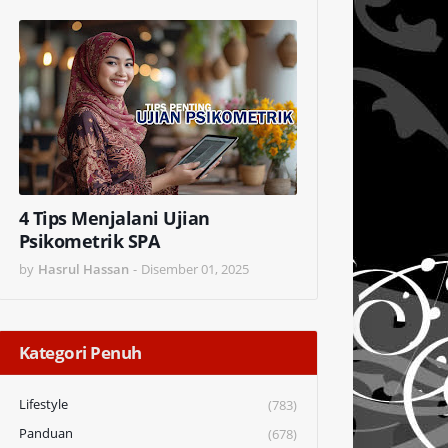
4 Tips Menjalani Ujian
Psikometrik SPA
by
Hasrul Hassan
-
Disember 01, 2025
Kategori Penuh
Lifestyle
(783)
Panduan
(678)