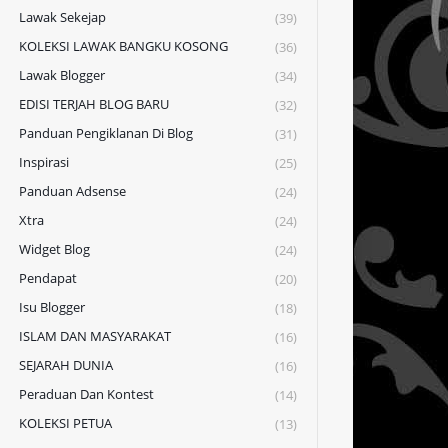
Lawak Sekejap
(39)
KOLEKSI LAWAK BANGKU KOSONG
(36)
Lawak Blogger
(34)
EDISI TERJAH BLOG BARU
(32)
Panduan Pengiklanan Di Blog
(31)
Inspirasi
(25)
Panduan Adsense
(24)
Xtra
(24)
Widget Blog
(24)
Pendapat
(20)
Isu Blogger
(18)
ISLAM DAN MASYARAKAT
(16)
SEJARAH DUNIA
(16)
Peraduan Dan Kontest
(14)
KOLEKSI PETUA
(13)