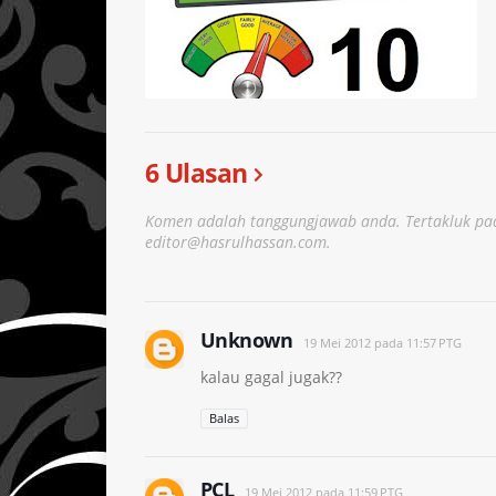
6 Ulasan
Komen adalah tanggungjawab anda. Tertakluk pad
editor@hasrulhassan.com.
Unknown
19 Mei 2012 pada 11:57 PTG
kalau gagal jugak??
Balas
PCL
19 Mei 2012 pada 11:59 PTG