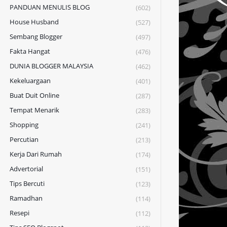
PANDUAN MENULIS BLOG
(602)
House Husband
(527)
Sembang Blogger
(497)
Fakta Hangat
(476)
DUNIA BLOGGER MALAYSIA
(462)
Kekeluargaan
(401)
Buat Duit Online
(287)
Tempat Menarik
(283)
Shopping
(241)
Percutian
(213)
Kerja Dari Rumah
(174)
Advertorial
(151)
Tips Bercuti
(123)
Ramadhan
(114)
Resepi
(112)