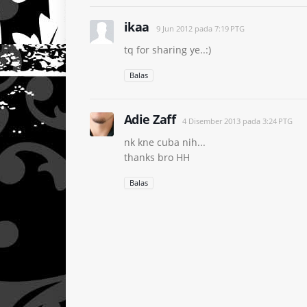
ikaa
9 Jun 2012 pada 7:19 PTG
tq for sharing ye..:)
Balas
Adie Zaff
4 Disember 2013 pada 3:24 PTG
nk kne cuba nih...
thanks bro HH
Balas