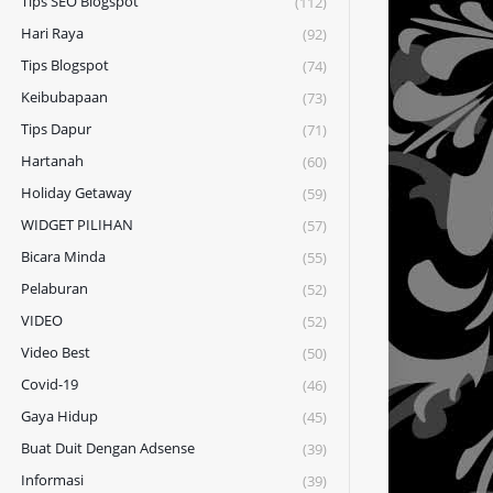
Tips SEO Blogspot
(112)
Hari Raya
(92)
Tips Blogspot
(74)
Keibubapaan
(73)
Tips Dapur
(71)
Hartanah
(60)
Holiday Getaway
(59)
WIDGET PILIHAN
(57)
Bicara Minda
(55)
Pelaburan
(52)
VIDEO
(52)
Video Best
(50)
Covid-19
(46)
Gaya Hidup
(45)
Buat Duit Dengan Adsense
(39)
Informasi
(39)