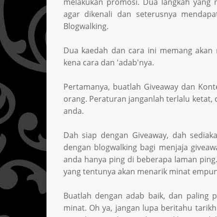
melakukan promosi. Dua langkah yang 
agar dikenali dan seterusnya mendapat
Blogwalking.
Dua kaedah dan cara ini memang akan m
kena cara dan 'adab'nya.
Pertamanya, buatlah Giveaway dan Kont
orang. Peraturan janganlah terlalu ketat
anda.
Dah siap dengan Giveaway, dah sediaka
dengan blogwalking bagi menjaja giveawa
anda hanya ping di beberapa laman ping
yang tentunya akan menarik minat empun
Buatlah dengan adab baik, dan paling 
minat. Oh ya, jangan lupa beritahu tarik