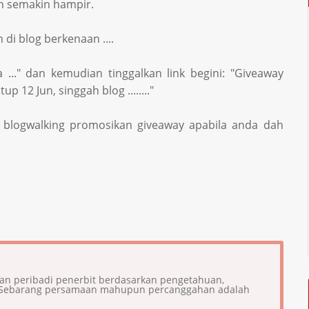
ah semakin hampir.
di blog berkenaan ....
bla ..." dan kemudian tinggalkan link begini: "Giveaway
 12 Jun, singgah blog ........"
s blogwalking promosikan giveaway apabila anda dah
ian peribadi penerbit berdasarkan pengetahuan,
i. Sebarang persamaan mahupun percanggahan adalah