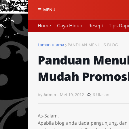
MENU
Home
Gaya Hidup
Resepi
Tips Dap
Laman utama
PANDUAN MENULIS BLOG
Panduan Menuli
Mudah Promosi
by
Admin
-
Mei 19, 2012
6 Ulasan
As-Salam.
Apabila blog anda tiada pengunjung, dan 