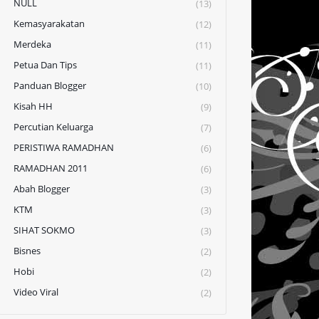
NULL
(13)
Kemasyarakatan
(12)
Merdeka
(11)
Petua Dan Tips
(11)
Panduan Blogger
(10)
Kisah HH
(9)
Percutian Keluarga
(7)
PERISTIWA RAMADHAN
(6)
RAMADHAN 2011
(6)
Abah Blogger
(3)
KTM
(3)
SIHAT SOKMO
(3)
Bisnes
(2)
Hobi
(2)
Video Viral
(2)