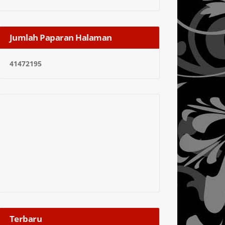
Jumlah Paparan Halaman
4
1
4
7
2
1
9
5
Terbaru