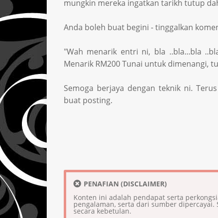
mungkin mereka ingatkan tarikh tutup d
Anda boleh buat begini - tinggalkan komen 
"Wah menarik entri ni, bla ..bla...bla ..
Menarik RM200 Tunai untuk dimenangi, tutup
Semoga berjaya dengan teknik ni. Teru
buat posting.
PENAFIAN (DISCLAIMER)
Konten ini adalah pendapat serta perkongs
pengalaman, serta dari sumber dipercaya
secara kebetulan.