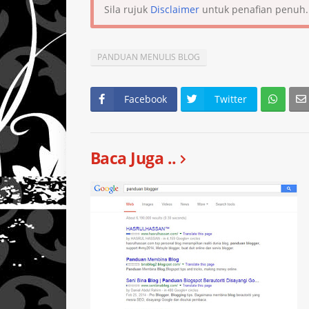
Sila rujuk
Disclaimer
untuk penafian penuh.
PANDUAN MENULIS BLOG
Facebook
Twitter
Baca Juga ..