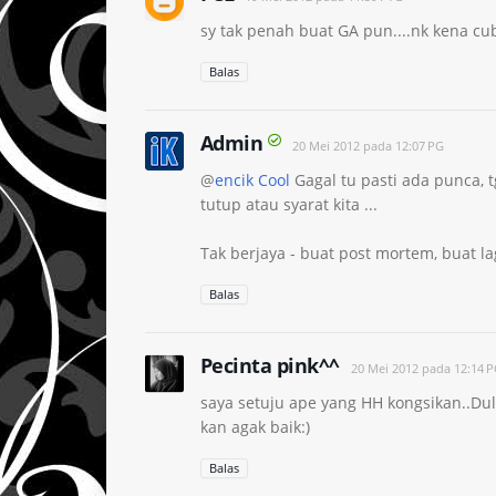
sy tak penah buat GA pun....nk kena cuba
Balas
Admin
20 Mei 2012 pada 12:07 PG
@
encik Cool
Gagal tu pasti ada punca, t
tutup atau syarat kita ...
Tak berjaya - buat post mortem, buat la
Balas
Pecinta pink^^
20 Mei 2012 pada 12:14 
saya setuju ape yang HH kongsikan..Du
kan agak baik:)
Balas