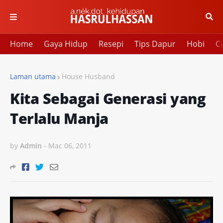
Home
Gaya Hidup
Resepi
Tips Dapur
Hobi
Cu
Laman utama
House Husband
Kita Sebagai Generasi yang
Terlalu Manja
by
Admin
-
Mac 06, 2011