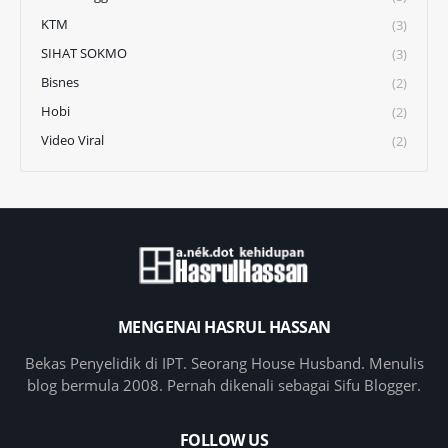
KTM
(3)
SIHAT SOKMO
(3)
Bisnes
(2)
Hobi
(2)
Video Viral
(2)
MENGENAI HASRUL HASSAN
Bekas Penyelidik di IPT. Seorang House Husband. Menulis
blog bermula 2008. Pernah dikenali sebagai Sifu Blogger.
FOLLOW US