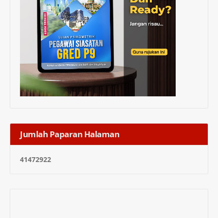
Jumlah Paparan Halaman
4
1
4
7
2
9
2
2