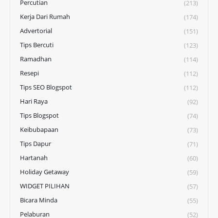
Percutian
(213)
Kerja Dari Rumah
(174)
Advertorial
(151)
Tips Bercuti
(123)
Ramadhan
(114)
Resepi
(112)
Tips SEO Blogspot
(112)
Hari Raya
(92)
Tips Blogspot
(74)
Keibubapaan
(73)
Tips Dapur
(71)
Hartanah
(60)
Holiday Getaway
(59)
WIDGET PILIHAN
(57)
Bicara Minda
(55)
Pelaburan
(52)