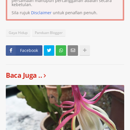
persamaan mahupun percanggahan adalah secara
kebetulan.
Sila rujuk
Disclaimer
untuk penafian penuh.
Gaya Hidup
Panduan Blogger
Facebook
Baca Juga ..