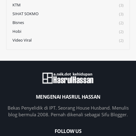
KTM
(3)
SIHAT SOKMO
(3)
Bisnes
(2)
Hobi
(2)
Video Viral
(2)
MENGENAI HASRUL HASSAN
Bekas Penyelidik di IPT. Seorang House Husband. Menulis
blog bermula 2008. Pernah dikenali sebagai Sifu Blogger.
FOLLOW US