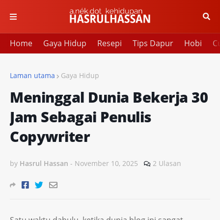
Home
Gaya Hidup
Resepi
Tips Dapur
Hobi
Cu
Laman utama
Gaya Hidup
Meninggal Dunia Bekerja 30
Jam Sebagai Penulis
Copywriter
by
Hasrul Hassan
-
November 10, 2025
2 Ulasan