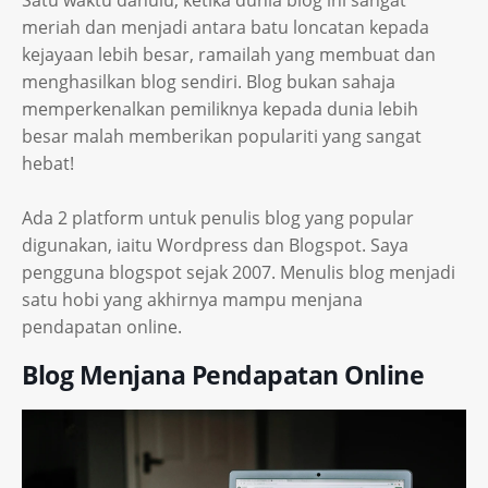
Satu waktu dahulu, ketika dunia blog ini sangat
meriah dan menjadi antara batu loncatan kepada
kejayaan lebih besar, ramailah yang membuat dan
menghasilkan blog sendiri. Blog bukan sahaja
memperkenalkan pemiliknya kepada dunia lebih
besar malah memberikan populariti yang sangat
hebat!
Ada 2 platform untuk penulis blog yang popular
digunakan, iaitu Wordpress dan Blogspot. Saya
pengguna blogspot sejak 2007. Menulis blog menjadi
satu hobi yang akhirnya mampu menjana
pendapatan online.
Blog Menjana Pendapatan Online