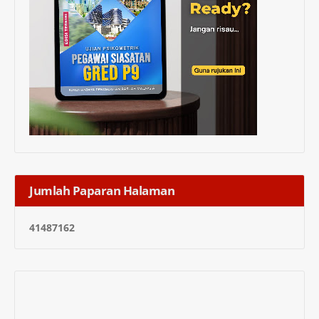
Jumlah Paparan Halaman
4
1
4
8
7
1
6
2