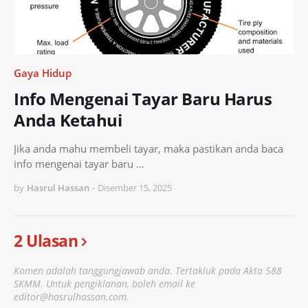
Gaya Hidup
Info Mengenai Tayar Baru Harus
Anda Ketahui
Jika anda mahu membeli tayar, maka pastikan anda baca
info mengenai tayar baru …
by
Hasrul Hassan
-
Disember 15, 2025
2 Ulasan
Komen adalah tanggungjawab anda. Tertakluk pada Akta 588
SKMM. Untuk pengiklanan, boleh email ke
editor@hasrulhassan.com.