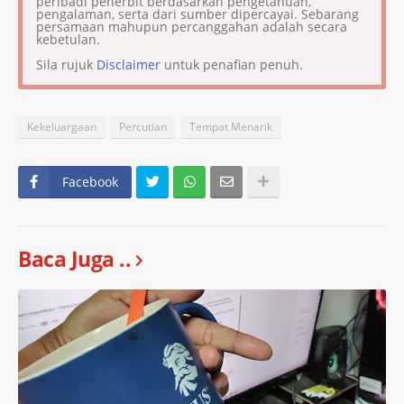
peribadi penerbit berdasarkan pengetahuan,
pengalaman, serta dari sumber dipercayai. Sebarang
persamaan mahupun percanggahan adalah secara
kebetulan.
Sila rujuk
Disclaimer
untuk penafian penuh.
Kekeluargaan
Percutian
Tempat Menarik
Facebook
Baca Juga ..