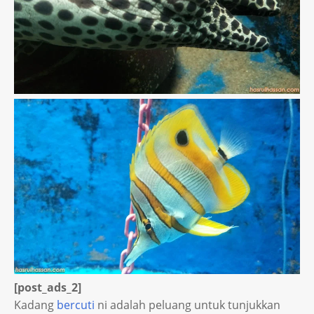
[post_ads_2]
Kadang
bercuti
ni adalah peluang untuk tunjukkan