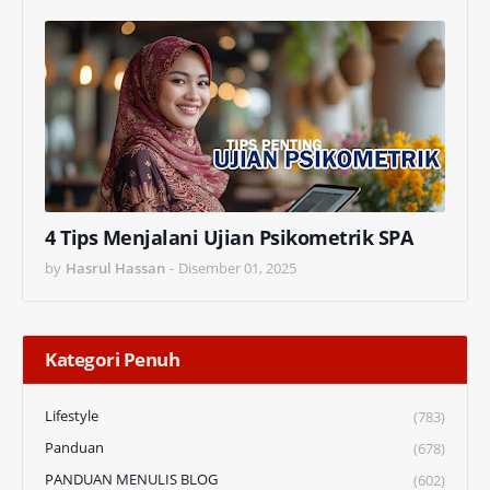
4 Tips Menjalani Ujian Psikometrik SPA
by
Hasrul Hassan
-
Disember 01, 2025
Kategori Penuh
Lifestyle
(783)
Panduan
(678)
PANDUAN MENULIS BLOG
(602)