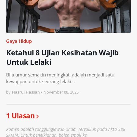
Gaya Hidup
Ketahui 8 Ujian Kesihatan Wajib
Untuk Lelaki
Bila umur semakin meningkat, adalah menjadi satu
kewajipan untuk seorang lelaki…
by
Hasrul Hassan
-
November 08, 2025
1 Ulasan
Komen adalah tanggungjawab anda. Tertakluk pada Akta 588
SKMM. Untuk pengiklanan, boleh email ke