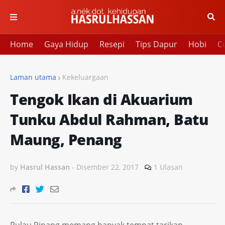
Home
Gaya Hidup
Resepi
Tips Dapur
Hobi
Cu
Laman utama
Kekeluargaan
Tengok Ikan di Akuarium
Tunku Abdul Rahman, Batu
Maung, Penang
by
Hasrul Hassan
-
Disember 22, 2017
1 Ulasan