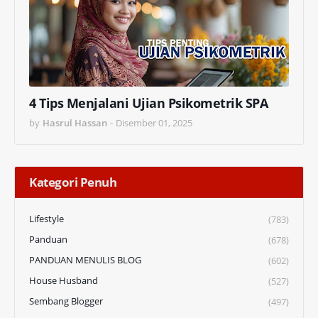
4 Tips Menjalani Ujian Psikometrik SPA
by
Hasrul Hassan
-
Disember 01, 2025
Kategori Penuh
Lifestyle
(783)
Panduan
(678)
PANDUAN MENULIS BLOG
(602)
House Husband
(527)
Sembang Blogger
(497)