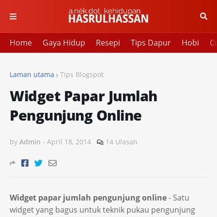
Home
Gaya Hidup
Resepi
Tips Dapur
Hobi
Cu
Laman utama
Tips Blogspot
Widget Papar Jumlah
Pengunjung Online
by
Admin
-
April 18, 2014
14 Ulasan
Widget papar jumlah pengunjung online
- Satu
widget yang bagus untuk teknik pukau pengunjung