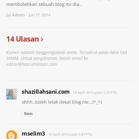
membolehkan sebuah blog itu dia…
by
Admin
-
Jun 17, 2014
14 Ulasan
Komen adalah tanggungjawab anda. Tertakluk pada Akta 588
SKMM. Untuk pengiklanan, boleh email ke
editor@hasrulhassan.com.
shazillahsani.com
18 April 2014 pada 5:23 PTG
ohhh..boleh letak dekat blog nie...(^_^)
Balas
mselim3
18 April 2014 pada 5:47 PTG