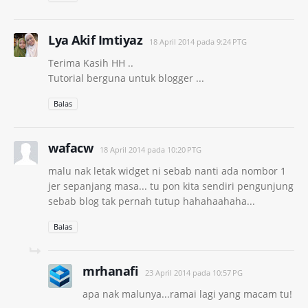
Lya Akif Imtiyaz
18 April 2014 pada 9:24 PTG
Terima Kasih HH ..
Tutorial berguna untuk blogger ...
Balas
wafacw
18 April 2014 pada 10:20 PTG
malu nak letak widget ni sebab nanti ada nombor 1
jer sepanjang masa... tu pon kita sendiri pengunjung
sebab blog tak pernah tutup hahahaahaha...
Balas
mrhanafi
23 April 2014 pada 10:57 PG
apa nak malunya...ramai lagi yang macam tu!