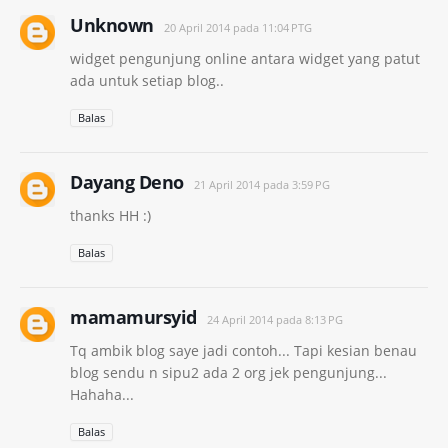
Unknown
20 April 2014 pada 11:04 PTG
widget pengunjung online antara widget yang patut
ada untuk setiap blog..
Balas
Dayang Deno
21 April 2014 pada 3:59 PG
thanks HH :)
Balas
mamamursyid
24 April 2014 pada 8:13 PG
Tq ambik blog saye jadi contoh... Tapi kesian benau
blog sendu n sipu2 ada 2 org jek pengunjung...
Hahaha...
Balas