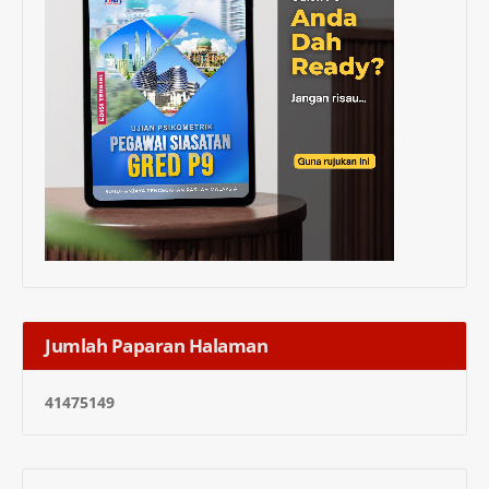
Jumlah Paparan Halaman
4
1
4
7
5
1
4
9