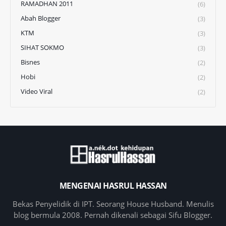
RAMADHAN 2011
(6)
Abah Blogger
(3)
KTM
(3)
SIHAT SOKMO
(3)
Bisnes
(2)
Hobi
(2)
Video Viral
(2)
MENGENAI HASRUL HASSAN
Bekas Penyelidik di IPT. Seorang House Husband. Menulis
blog bermula 2008. Pernah dikenali sebagai Sifu Blogger.