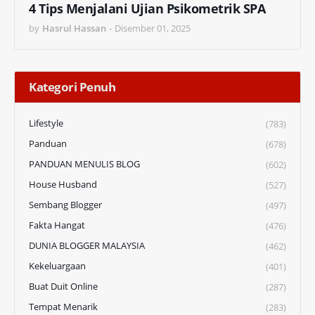
4 Tips Menjalani Ujian Psikometrik SPA
by
Hasrul Hassan
-
Disember 01, 2025
Kategori Penuh
Lifestyle
(783)
Panduan
(678)
PANDUAN MENULIS BLOG
(602)
House Husband
(527)
Sembang Blogger
(497)
Fakta Hangat
(476)
DUNIA BLOGGER MALAYSIA
(462)
Kekeluargaan
(401)
Buat Duit Online
(287)
Tempat Menarik
(283)