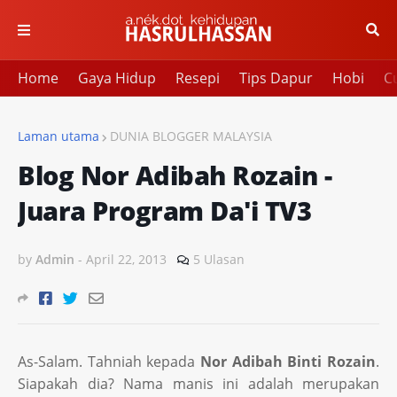
Home
Gaya Hidup
Resepi
Tips Dapur
Hobi
Cu
Laman utama
DUNIA BLOGGER MALAYSIA
Blog Nor Adibah Rozain -
Juara Program Da'i TV3
by
Admin
-
April 22, 2013
5 Ulasan
As-Salam. Tahniah kepada
Nor Adibah Binti Rozain
.
Siapakah dia? Nama manis ini adalah merupakan