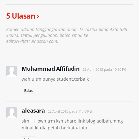
5 Ulasan
Komen adalah tanggungjawab anda. Tertakluk pada Akta 588
SKMM. Untuk pengiklanan, boleh email ke
editor@hasrulhassan.com.
Muhammad Affifudin
22 April 2013 pada 10:30 PG
wah uitm punya student.terbaik
Balas
aleasara
22 April 2013 pada 11:43 PG
slm HH,owh trm ksh share link blog adibah.mmg
minat kt dia petah berkata-kata.