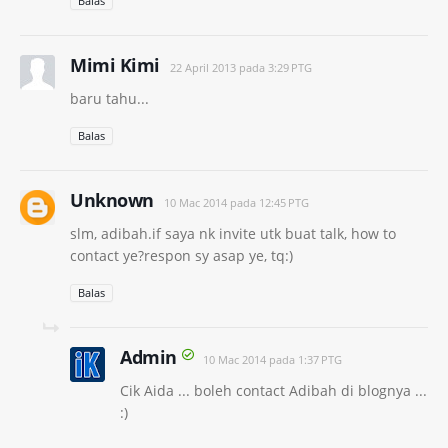
Balas
Mimi Kimi
22 April 2013 pada 3:29 PTG
baru tahu...
Balas
Unknown
10 Mac 2014 pada 12:45 PTG
slm, adibah.if saya nk invite utk buat talk, how to
contact ye?respon sy asap ye, tq:)
Balas
Admin
10 Mac 2014 pada 1:37 PTG
Cik Aida ... boleh contact Adibah di blognya ...
:)