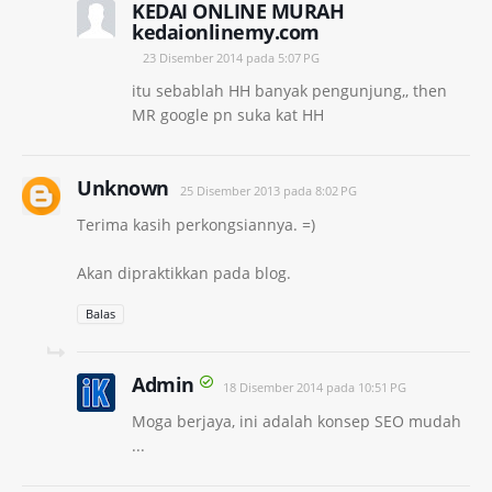
KEDAI ONLINE MURAH
kedaionlinemy.com
23 Disember 2014 pada 5:07 PG
itu sebablah HH banyak pengunjung,, then
MR google pn suka kat HH
Unknown
25 Disember 2013 pada 8:02 PG
Terima kasih perkongsiannya. =)
Akan dipraktikkan pada blog.
Balas
Admin
18 Disember 2014 pada 10:51 PG
Moga berjaya, ini adalah konsep SEO mudah
...