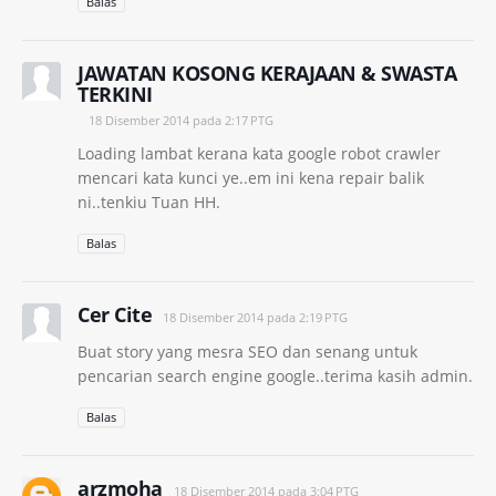
Balas
JAWATAN KOSONG KERAJAAN & SWASTA
TERKINI
18 Disember 2014 pada 2:17 PTG
Loading lambat kerana kata google robot crawler
mencari kata kunci ye..em ini kena repair balik
ni..tenkiu Tuan HH.
Balas
Cer Cite
18 Disember 2014 pada 2:19 PTG
Buat story yang mesra SEO dan senang untuk
pencarian search engine google..terima kasih admin.
Balas
arzmoha
18 Disember 2014 pada 3:04 PTG