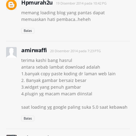
Hpmurah2u
19 Disember 2014 pada 10:42 PG
memang loading blog yang pantas dapat
memuaskan hati pembaca..heheh
Balas
amirwaffi
20 Disember 2014 pada 7:23 PTG
terima kashi bang hasrul
antara sebab lambat download adalah
1.banyak copy paste koding dr laman web lain
2. Banyak gambar bersaiz besar
3.widget yang penuh gambar
4.plugin yg macam macam diinstal
saat loading yg google paling suka 5.0 saat kebawah
Balas