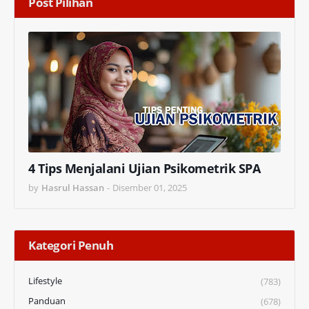
Post Pilihan
4 Tips Menjalani Ujian Psikometrik SPA
by
Hasrul Hassan
-
Disember 01, 2025
Kategori Penuh
Lifestyle
(783)
Panduan
(678)